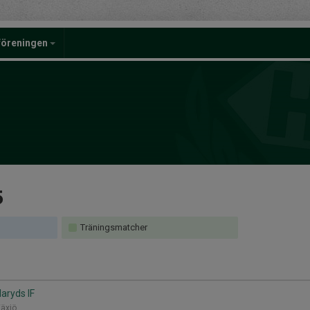
föreningen
5
Träningsmatcher
laryds IF
Växjö