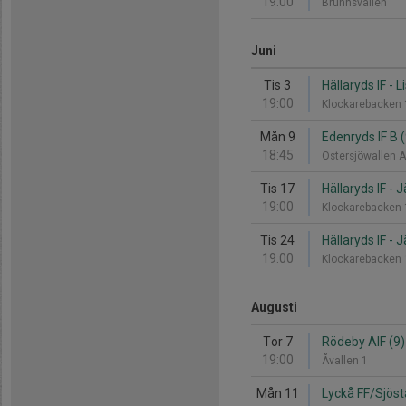
19:00
Brunnsvallen
Juni
Tis 3
Hällaryds IF - L
19:00
Klockarebacken
Mån 9
Edenryds IF B (
18:45
Östersjöwallen A
Tis 17
Hällaryds IF - 
19:00
Klockarebacken
Tis 24
Hällaryds IF - 
19:00
Klockarebacken
Augusti
Tor 7
Rödeby AIF (9) 
19:00
Åvallen 1
Mån 11
Lyckå FF/Sjöst