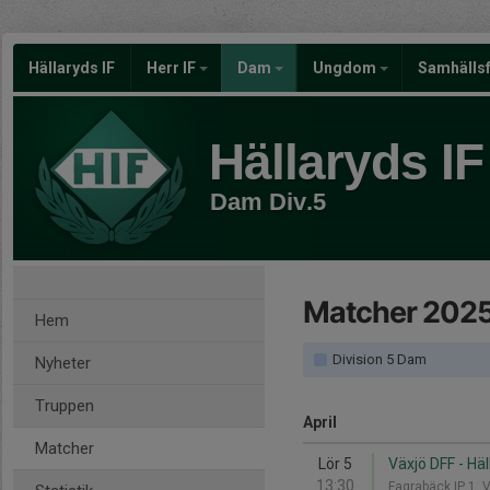
Hällaryds IF
Herr IF
Dam
Ungdom
Samhälls
Hällaryds IF
Dam Div.5
Matcher 202
Hem
Division 5 Dam
Nyheter
Truppen
April
Matcher
Lör 5
Växjö DFF - Häl
13:30
Fagrabäck IP 1, 