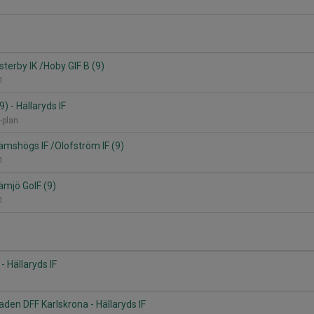
isterby IK /Hoby GIF B (9)
 1
9) - Hällaryds IF
-plan
Jämshögs IF /Olofström IF (9)
 1
Jämjö GoIF (9)
 1
- Hällaryds IF
aden DFF Karlskrona - Hällaryds IF