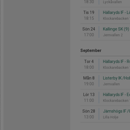
18:30
Lyckåvallen
Tis 19
Hällaryds IF - L
18:15
Klockarebacken
Sön 24
Kallinge SK (9) 
17:00
Jernvallen 2
September
Tor 4
Hällaryds IF - 
18:00
Klockarebacken
Mån 8
Listerby IK /Hob
19:00
Jernvallen
Lör 13
Hällaryds IF - 
11:00
Klockarebacken
Sön 28
Jämshögs IF /Ol
13:00
Lilla Holje