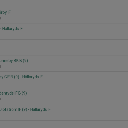
örby IF
 1
- Hällaryds IF
Ronneby BK B (9)
 1
y GIF B (9) - Hällaryds IF
Edenryds IF B (9)
 1
ofström IF (9) - Hällaryds IF