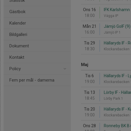
Statistik
Ons 16
IFK Karlshamn -
Gästbok
18:00
Vägga IP
Kalender
Mån 21
Jämjö GoIF (9) 
16:00
Jämjö IP 1
Bildgalleri
Tis 29
Hällaryds IF - 
Dokument
18:30
Klockarebacken
Kontakt
Maj
Policy
Tis 6
Hällaryds IF -
Fem per mål - damerna
19:00
Klockarebacken
Tis 13
Lörby IF - Hälla
18:45
Lörby Park 1
Tis 20
Hällaryds IF - K
19:00
Klockarebacken
Ons 28
Ronneby BK B (9