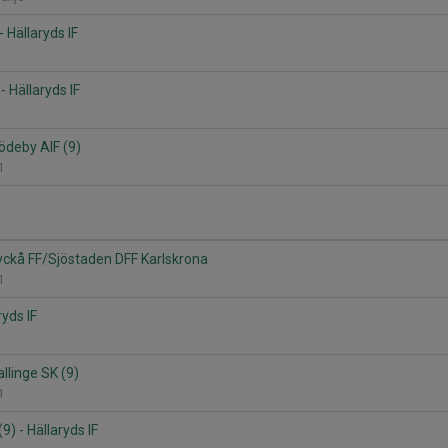
 Hällaryds IF
- Hällaryds IF
Rödeby AIF (9)
 1
 Lyckå FF/Sjöstaden DFF Karlskrona
 1
ryds IF
allinge SK (9)
 1
) - Hällaryds IF