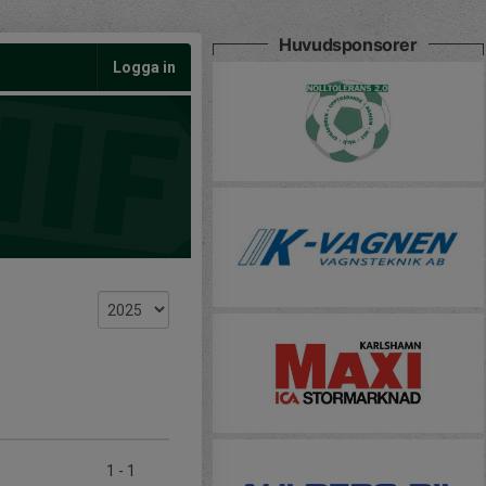
Huvudsponsorer
Logga in
1
-
1