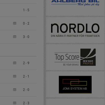
1
-
5
0
-
2
3
-
0
2
-
9
2
-
1
2
-
0
2
-
3