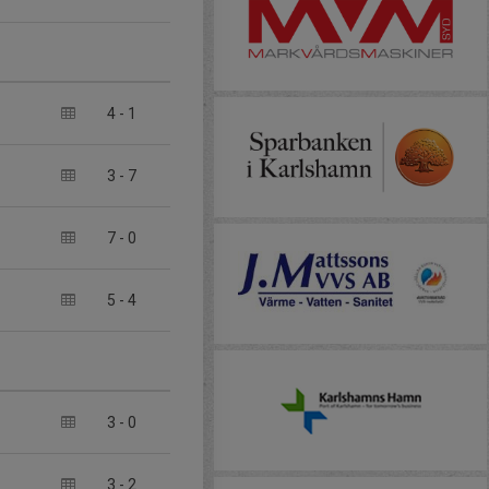
4
-
1
3
-
7
7
-
0
5
-
4
3
-
0
3
-
2