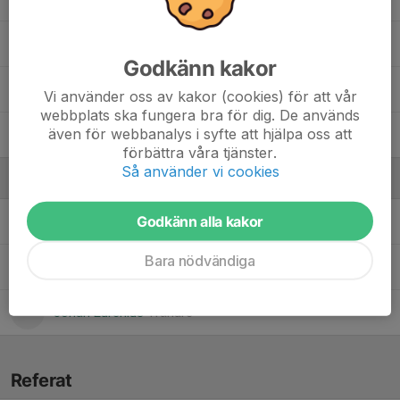
Oliver Olsson
Godkänn kakor
Olle Brink Glans
Vi använder oss av kakor (cookies) för att vår
webbplats ska fungera bra för dig. De används
även för webbanalys i syfte att hjälpa oss att
Olle Eurenius
förbättra våra tjänster.
Så använder vi cookies
Ledare
Godkänn alla kakor
Alexander Gunnarsson
Tränare
Bara nödvändiga
Henrik Lindell
Tränare
Johan Eurenius
Tränare
Referat