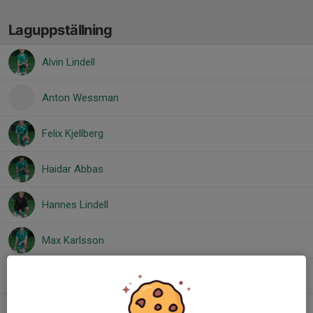
Laguppställning
Alvin Lindell
Anton Wessman
Felix Kjellberg
Haidar Abbas
Hannes Lindell
Max Karlsson
Mert Idrisoglu
Noel Spogardh