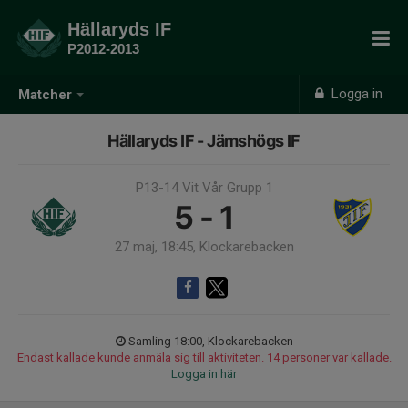
Hällaryds IF
P2012-2013
Logga in
Matcher
Hällaryds IF - Jämshögs IF
P13-14 Vit Vår Grupp 1
5 - 1
27 maj, 18:45, Klockarebacken
Samling 18:00, Klockarebacken
Endast kallade kunde anmäla sig till aktiviteten. 14 personer var kallade.
Logga in här