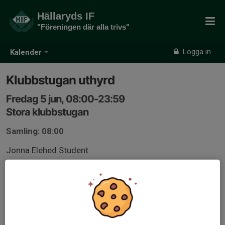
Hällaryds IF
"Föreningen där alla trivs"
Logga in
Kalender
Klubbstugan uthyrd
Fredag 5 jun, 08:00-23:59
Stora klubbstugan
Samling: 08:00
Jonna Elehed Student