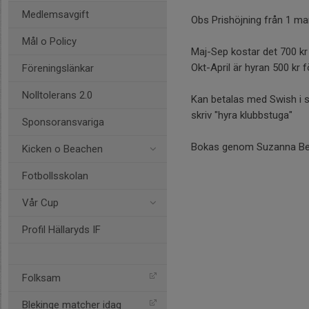
Medlemsavgift
Obs Prishöjning från 1 m
Mål o Policy
Maj-Sep kostar det 700 kr
Okt-April är hyran 500 kr
Föreningslänkar
Nolltolerans 2.0
Kan betalas med Swish i 
skriv "hyra klubbstuga"
Sponsoransvariga
Bokas genom Suzanna Ber
Kicken o Beachen
Fotbollsskolan
Vår Cup
Profil Hällaryds IF
Folksam
Blekinge matcher idag