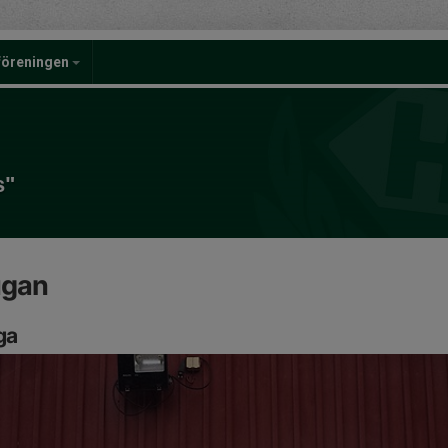
föreningen
s"
ugan
ga