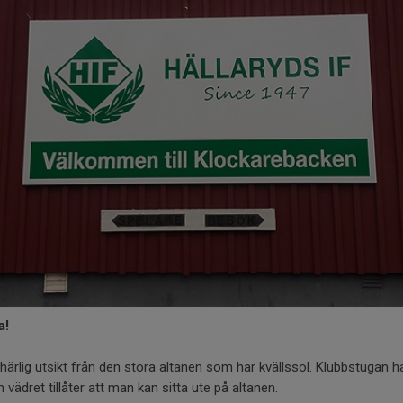
a!
ärlig utsikt från den stora altanen som har kvällssol. Klubbstugan ha
 vädret tillåter att man kan sitta ute på altanen.