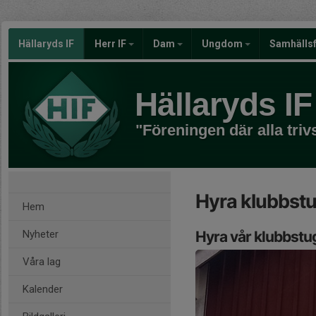
Hällaryds IF
Herr IF
Dam
Ungdom
Samhälls
Hällaryds IF
"Föreningen där alla triv
Hyra klubbst
Hem
Nyheter
Hyra vår klubbstu
Våra lag
Kalender