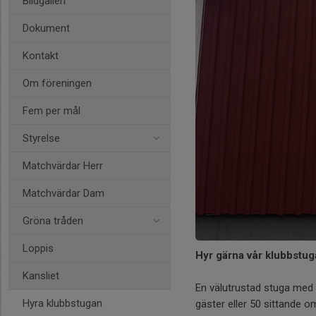
Bildgalleri
Dokument
Kontakt
Om föreningen
Fem per mål
Styrelse
Matchvärdar Herr
Matchvärdar Dam
Gröna tråden
Loppis
Hyr gärna vår klubbstug
Kansliet
En välutrustad stuga med h
Hyra klubbstugan
gäster eller 50 sittande om