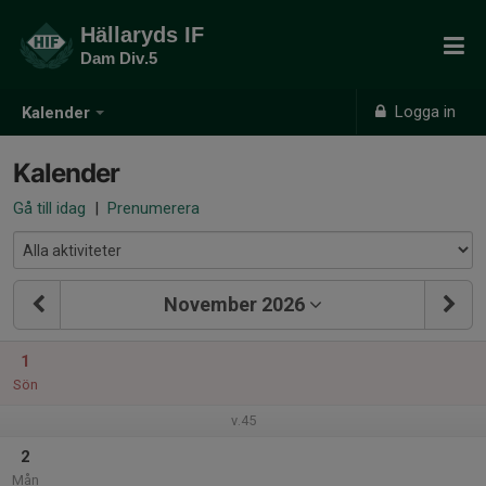
Hällaryds IF
Dam Div.5
Logga in
Kalender
Kalender
Gå till idag
|
Prenumerera
November 2026
1
Sön
v.45
2
Mån