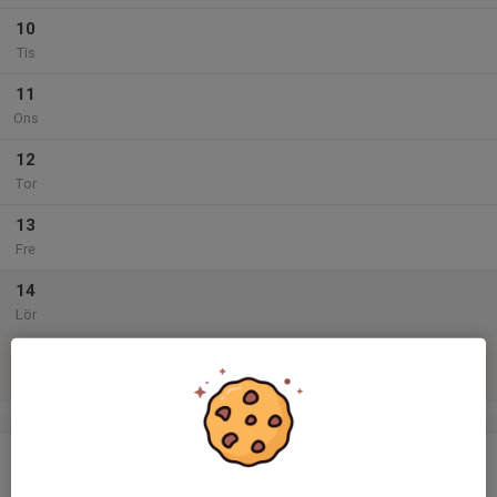
10
Tis
11
Ons
12
Tor
13
Fre
14
Lör
15
Sön
v.47
16
Mån