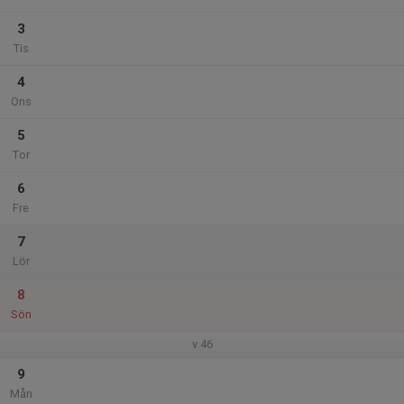
3
Tis
4
Ons
5
Tor
6
Fre
7
Lör
8
Sön
v.46
9
Mån