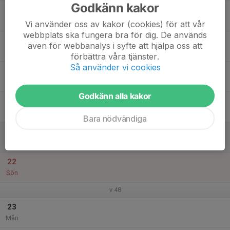
Godkänn kakor
17
Tis
Vi använder oss av kakor (cookies) för att vår
webbplats ska fungera bra för dig. De används
18
även för webbanalys i syfte att hjälpa oss att
Ons
förbättra våra tjänster.
Så använder vi cookies
19
Tor
Godkänn alla kakor
20
Fre
Bara nödvändiga
21
Lör
22
Sön
v.48
23
Mån