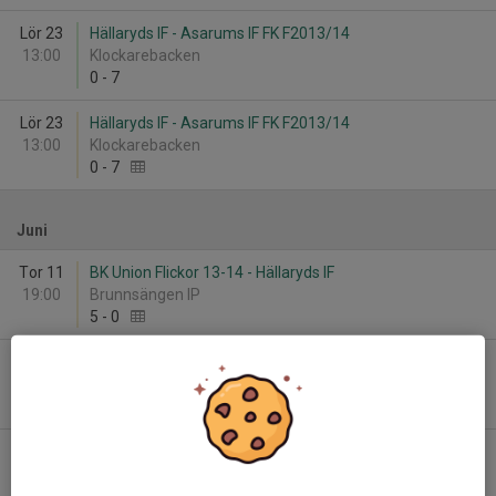
Lör 23
Hällaryds IF - Asarums IF FK F2013/14
13:00
Klockarebacken
0
-
7
Lör 23
Hällaryds IF - Asarums IF FK F2013/14
13:00
Klockarebacken
0
-
7
Juni
Tor 11
BK Union Flickor 13-14 - Hällaryds IF
19:00
Brunnsängen IP
5
-
0
Tor 11
BK Union Flickor 13-14 - Hällaryds IF
19:00
Brunnsängen IP
5
-
0
Tor 25
Lyckå FF 2012-2013 Vit - Hällaryds IF
18:30
Lyckåvallen 2