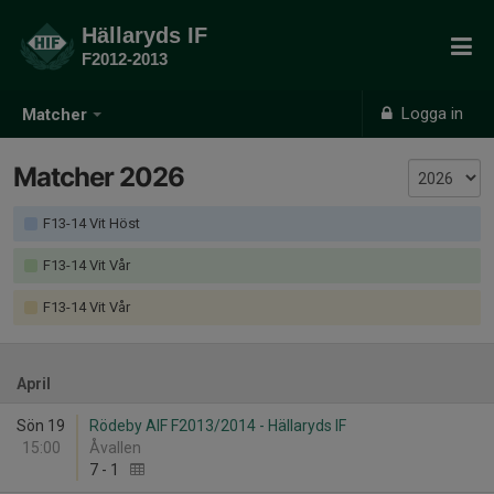
Hällaryds IF
F2012-2013
Logga in
Matcher
Matcher 2026
F13-14 Vit Höst
F13-14 Vit Vår
F13-14 Vit Vår
April
Sön 19
Rödeby AIF F2013/2014 - Hällaryds IF
15:00
Åvallen
7
-
1