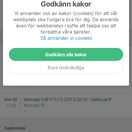
10
-
1
Godkänn kakor
Tor 25
Lyckå FF 2012-2013 Vit - Hällaryds IF
Vi använder oss av kakor (cookies) för att vår
18:30
Lyckåvallen 2
webbplats ska fungera bra för dig. De används
10
-
1
även för webbanalys i syfte att hjälpa oss att
förbättra våra tjänster.
Så använder vi cookies
Augusti
Lör 15
Hällaryds IF - Rödeby AIF F2013/2014
Godkänn alla kakor
11:00
Klockarebacken
-
Bara nödvändiga
Tor 20
Asarums IF FK F2013/14 - Hällaryds IF
17:30
Asarums IP
-
Sön 30
Nättraby GoIF F11/12 (2013/2014) - Hällaryds IF
12:30
Nättraby IP
-
September