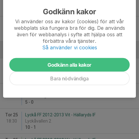
13:00
Klockarebacken
Godkänn kakor
0
-
7
Vi använder oss av kakor (cookies) för att vår
Lör 23
Hällaryds IF - Asarums IF FK F2013/14
webbplats ska fungera bra för dig. De används
13:00
Klockarebacken
även för webbanalys i syfte att hjälpa oss att
0
-
7
förbättra våra tjänster.
Så använder vi cookies
Juni
Godkänn alla kakor
Tor 11
BK Union Flickor 13-14 - Hällaryds IF
19:00
Brunnsängen IP
5
-
0
Bara nödvändiga
Tor 11
BK Union Flickor 13-14 - Hällaryds IF
19:00
Brunnsängen IP
5
-
0
Tor 25
Lyckå FF 2012-2013 Vit - Hällaryds IF
18:30
Lyckåvallen 2
10
-
1