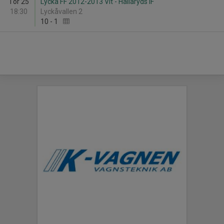
Tor 25
Lyckå FF 2012-2013 Vit - Hällaryds IF
18:30
Lyckåvallen 2
10
-
1