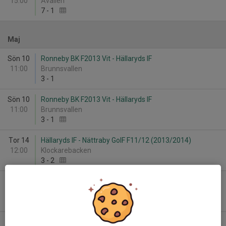
15:00
Åvallen
7
-
1
Maj
Sön 10
Ronneby BK F2013 Vit - Hällaryds IF
11:00
Brunnsvallen
3
-
1
Sön 10
Ronneby BK F2013 Vit - Hällaryds IF
11:00
Brunnsvallen
3
-
1
Tor 14
Hällaryds IF - Nättraby GoIF F11/12 (2013/2014)
12:00
Klockarebacken
3
-
2
Tor 14
Hällaryds IF - Nättraby GoIF F11/12 (2013/2014)
12:00
Klockarebacken
3
-
2
Lör 23
Hällaryds IF - Asarums IF FK F2013/14