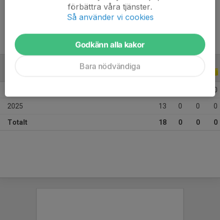
förbättra våra tjänster.
Ålder
12 år
Så använder vi cookies
Godkänn alla kakor
Bara nödvändiga
ALLA SERIER
ALLA ÅR
2026
5
0
0
0
2025
13
0
0
0
Totalt
18
0
0
0