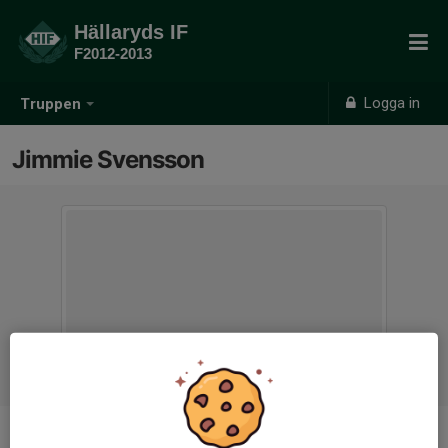
Hällaryds IF
F2012-2013
Logga in
Truppen
Jimmie Svensson
Titel
Tränare