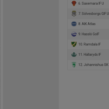
6. Saxemara IF U
7. Sölvesborgs GIF 
8. AIK Atlas
9. Hasslö GoIF
10. Ramdala IF
11. Hällaryds IF
12. Johannishus SK