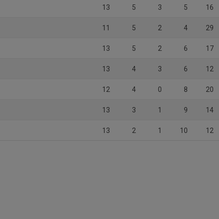
13
5
3
5
16
U
11
5
2
4
29
13
5
2
6
17
13
4
3
6
12
12
4
0
8
20
13
3
1
9
14
13
2
1
10
12