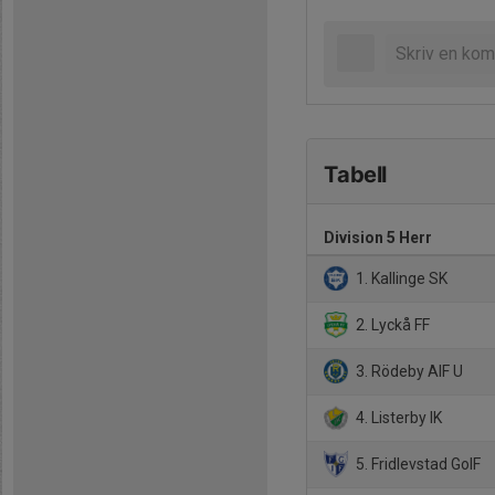
Tabell
Division 5 Herr
1. Kallinge SK
2. Lyckå FF
3. Rödeby AIF U
4. Listerby IK
5. Fridlevstad GoIF