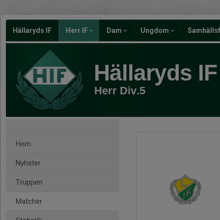
Hällaryds IF
Herr IF
Dam
Ungdom
Samhälls
Hällaryds IF
Herr Div.5
Hem
Nyheter
Truppen
Matcher