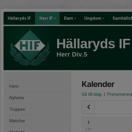
Hällaryds IF
Herr IF
Dam
Ungdom
Samhälls
Hällaryds IF
Herr Div.5
Kalender
Hem
Gå till idag
|
Prenumerer
Nyheter
Truppen
Matcher
1
Lör