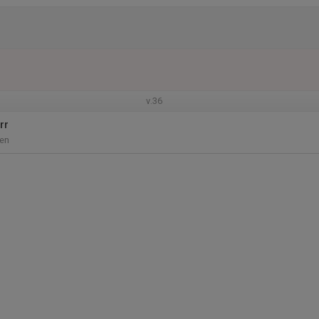
v.36
rr
en