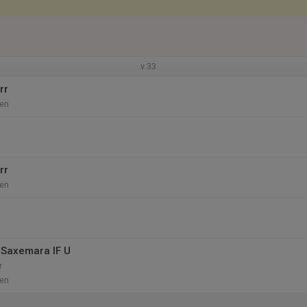
v.33
rr
en
rr
en
 Saxemara IF U
r
en