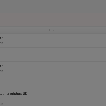
r
v.35
rr
en
rr
en
 Johannishus SK
r
en