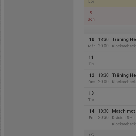
Lör
9
Sön
10
18:30
Träning He
20:00
Mån
Klockareback
11
Tis
12
18:30
Träning He
20:00
Ons
Klockareback
13
Tor
14
18:30
Match mot
20:30
Fre
Division 5 Her
Klockareback
15