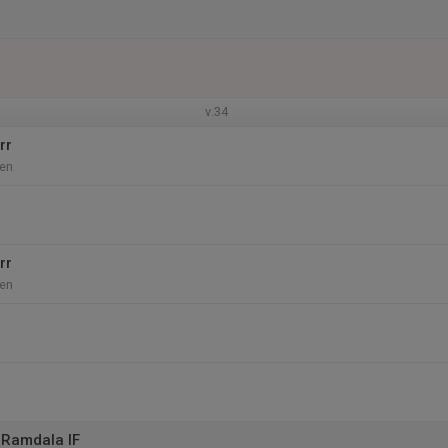
v.34
rr
en
rr
en
 Ramdala IF