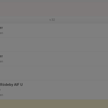
v.32
rr
en
rr
en
Rödeby AIF U
r
en