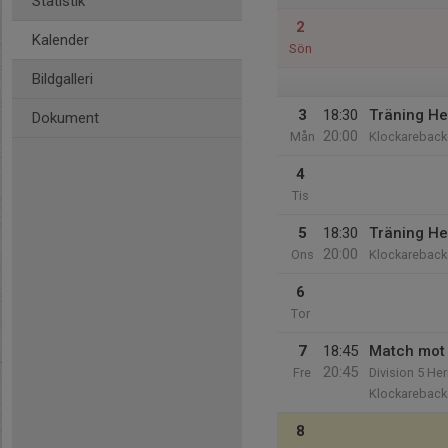
Statistik
2
Kalender
Sön
Bildgalleri
3
18:30
Träning He
Dokument
20:00
Mån
Klockareback
4
Tis
5
18:30
Träning He
20:00
Ons
Klockareback
6
Tor
7
18:45
Match mot 
20:45
Fre
Division 5 Her
Klockareback
8