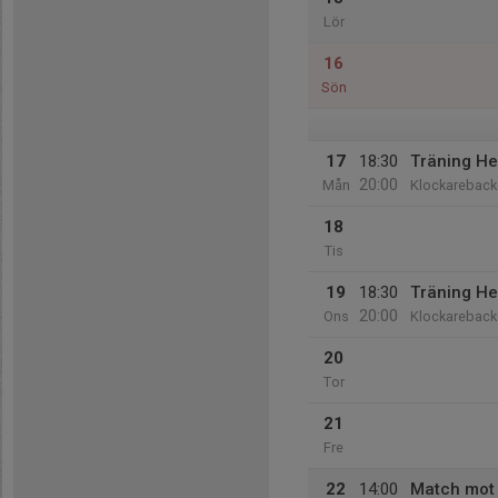
Lör
16
Sön
17
18:30
Träning He
20:00
Mån
Klockareback
18
Tis
19
18:30
Träning He
20:00
Ons
Klockareback
20
Tor
21
Fre
22
14:00
Match mot