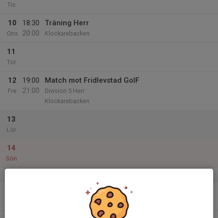
Tis
10
18:30
Träning Herr
20:00
Ons
Klockarebacken
11
Tor
12
19:00
Match mot Fridlevstad GoIF
21:00
Fre
Division 5 Herr
Klockarebacken
13
Lör
14
Sön
v.25
15
18:30
Träning Herr
20:00
Mån
Klockarebacken