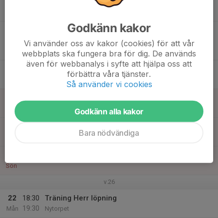
16
Tis
Godkänn kakor
17
19:00
Match mot Sölvesborgs GIF U
21:00
Ons
Division 5 Herr
Vi använder oss av kakor (cookies) för att vår
Klockarebacken 1
webbplats ska fungera bra för dig. De används
även för webbanalys i syfte att hjälpa oss att
18
förbättra våra tjänster.
Tor
Så använder vi cookies
19
Fre
Godkänn alla kakor
20
Bara nödvändiga
Lör
21
Sön
v.26
22
18:30
Träning Herr löpning
19:30
Mån
Nytorpet