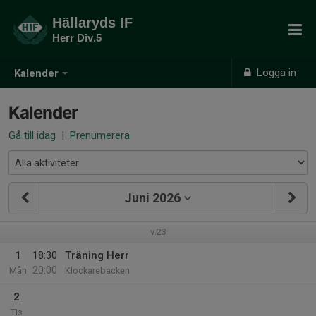
Hällaryds IF
Herr Div.5
Logga in
Kalender
Kalender
Gå till idag
|
Prenumerera
Juni 2026
v.23
1
18:30
Träning Herr
20:00
Mån
Klockarebacken
2
Tis