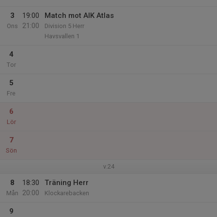
3
19:00
Match mot AIK Atlas
21:00
Ons
Division 5 Herr
Havsvallen 1
4
Tor
5
Fre
6
Lör
7
Sön
v.24
8
18:30
Träning Herr
20:00
Mån
Klockarebacken
9