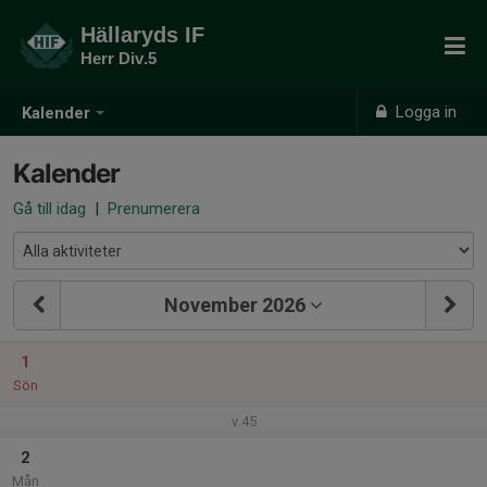
Hällaryds IF
Herr Div.5
Logga in
Kalender
Kalender
Gå till idag
|
Prenumerera
November 2026
1
Sön
v.45
2
Mån