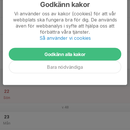
Godkänn kakor
17
Tis
Vi använder oss av kakor (cookies) för att vår
webbplats ska fungera bra för dig. De används
18
även för webbanalys i syfte att hjälpa oss att
Ons
förbättra våra tjänster.
Så använder vi cookies
19
Tor
Godkänn alla kakor
20
Fre
Bara nödvändiga
21
Lör
22
Sön
v.48
23
Mån