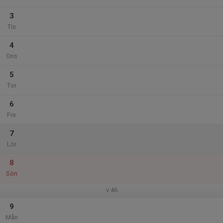
3
Tis
4
Ons
5
Tor
6
Fre
7
Lör
8
Sön
v.46
9
Mån