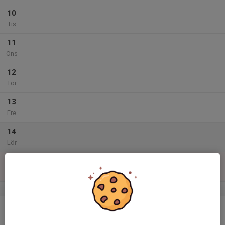
10
Tis
11
Ons
12
Tor
13
Fre
14
Lör
15
Sön
v.47
16
Mån