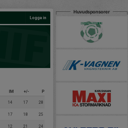
Huvudsponsorer
Logga in
IM
+/-
P
14
17
28
17
18
25
12
21
24