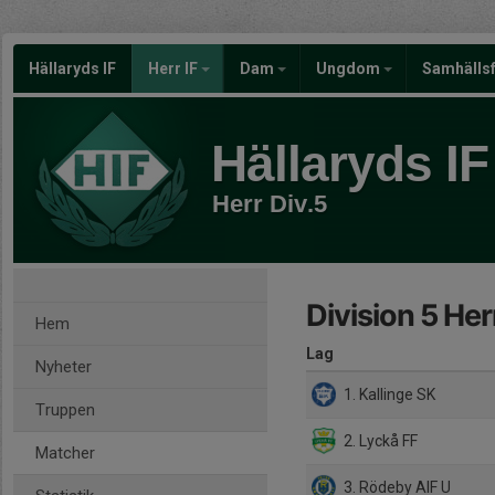
Hällaryds IF
Herr IF
Dam
Ungdom
Samhälls
Hällaryds IF
Herr Div.5
Division 5 Her
Hem
Lag
Nyheter
1. Kallinge SK
Truppen
2. Lyckå FF
Matcher
3. Rödeby AIF U