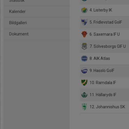
Statistik
4. Listerby IK
Kalender
5. Fridlevstad GoIF
Bildgalleri
Dokument
6. Saxemara IF U
7. Sölvesborgs GIF U
8. AIK Atlas
9. Hasslö GoIF
10. Ramdala IF
11. Hällaryds IF
12. Johannishus SK