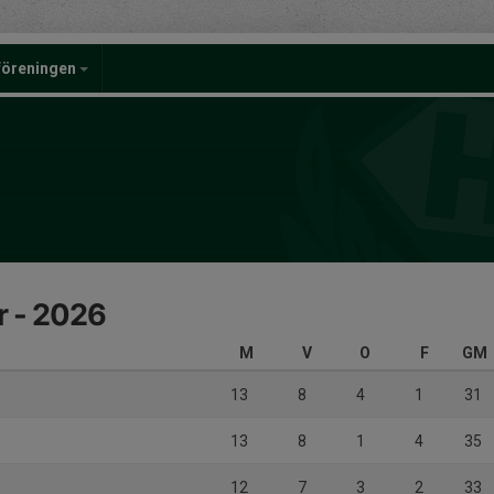
föreningen
r - 2026
M
V
O
F
GM
13
8
4
1
31
13
8
1
4
35
12
7
3
2
33