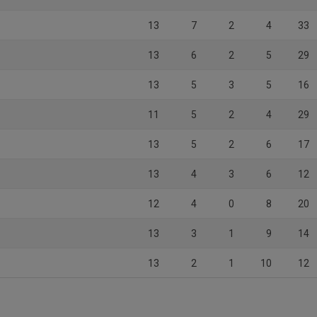
13
7
2
4
33
13
6
2
5
29
13
5
3
5
16
11
5
2
4
29
13
5
2
6
17
13
4
3
6
12
12
4
0
8
20
13
3
1
9
14
13
2
1
10
12