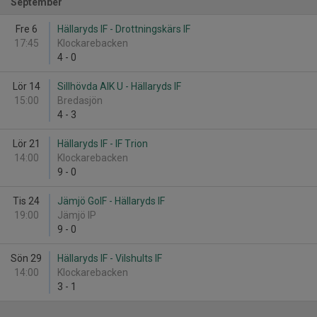
September
Fre 6
Hällaryds IF - Drottningskärs IF
17:45
Klockarebacken
4
-
0
Lör 14
Sillhövda AIK U - Hällaryds IF
15:00
Bredasjön
4
-
3
Lör 21
Hällaryds IF - IF Trion
14:00
Klockarebacken
9
-
0
Tis 24
Jämjö GoIF - Hällaryds IF
19:00
Jämjö IP
9
-
0
Sön 29
Hällaryds IF - Vilshults IF
14:00
Klockarebacken
3
-
1