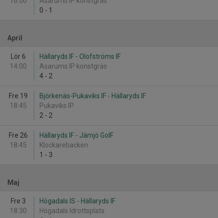
16:00
Asarums IP konstgräs
0
-
1
April
Lör 6
Hällaryds IF - Olofströms IF
14:00
Asarums IP konstgräs
4
-
2
Fre 19
Björkenäs-Pukaviks IF - Hällaryds IF
18:45
Pukaviks IP
2
-
2
Fre 26
Hällaryds IF - Jämjö GoIF
18:45
Klockarebacken
1
-
3
Maj
Fre 3
Högadals IS - Hällaryds IF
18:30
Högadals Idrottsplats