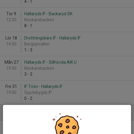
4
-
1
Tor 9
Hällaryds IF - Backaryd SK
12:00
Klockarebacken
8
-
1
Lör 18
Drottningskärs IF - Hällaryds IF
14:00
Bergsjövallen
1
-
3
Mån 27
Hällaryds IF - Sillhövda AIK U
19:00
Klockarebacken
3
-
3
Fre 31
IF Trion - Hällaryds IF
19:00
Spjutsbygds IP
0
-
2
Juni
Tis 4
Vilshults IF - Hällaryds IF
18:30
Åvallen