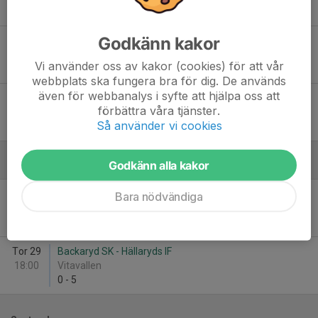
1
-
2
Godkänn kakor
Ons 12
Hällaryds IF - Belganet-Hallabro IF
19:00
Klockarebacken
Vi använder oss av kakor (cookies) för att vår
5
-
1
webbplats ska fungera bra för dig. De används
även för webbanalys i syfte att hjälpa oss att
Ons 19
Hällaryds IF - Björkenäs-Pukaviks IF
förbättra våra tjänster.
19:00
Klockarebacken
Så använder vi cookies
3
-
1
Godkänn alla kakor
Augusti
Fre 23
Hällaryds IF - Högadals IS
Bara nödvändiga
18:15
Klockarebacken
1
-
1
Tor 29
Backaryd SK - Hällaryds IF
18:00
Vitavallen
0
-
5