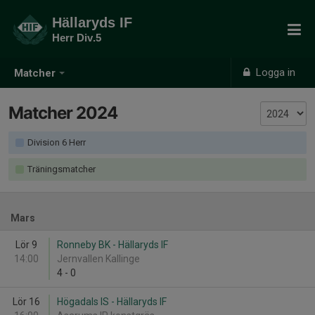
Hällaryds IF
Herr Div.5
Logga in
Matcher
Matcher 2024
Division 6 Herr
Träningsmatcher
Mars
Lör 9
Ronneby BK - Hällaryds IF
14:00
Jernvallen Kallinge
4
-
0
Lör 16
Högadals IS - Hällaryds IF