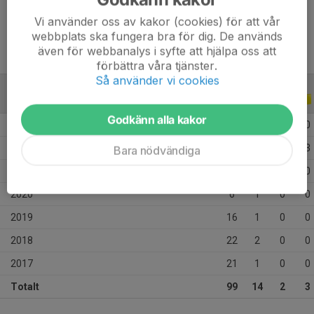
Tidigare klubbar
Asarums IF/FK, Mörrums GoIS
Vi använder oss av kakor (cookies) för att vår
webbplats ska fungera bra för dig. De används
även för webbanalys i syfte att hjälpa oss att
förbättra våra tjänster.
Så använder vi cookies
ALLA SERIER
ALLA ÅR
Godkänn alla kakor
2024
6
2
1
0
2023
17
4
0
3
Bara nödvändiga
2022
11
3
1
0
2020
6
1
0
0
2019
16
1
0
0
2018
22
2
0
0
2017
21
1
0
0
Totalt
99
14
2
3