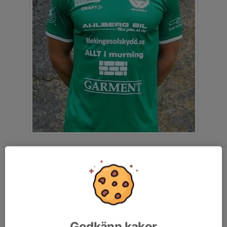
Position
Mittfältare
Ålder
35 år
Längd
180 cm
Vikt
75 kg
Godkänn kakor