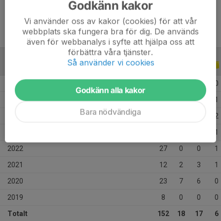
Godkänn kakor
Vi använder oss av kakor (cookies) för att vår
webbplats ska fungera bra för dig. De används
även för webbanalys i syfte att hjälpa oss att
förbättra våra tjänster.
Så använder vi cookies
ALLA SERIER
ALLA ÅR
2026
17
0
0
0
Godkänn alla kakor
2025
22
4
2
1
Bara nödvändiga
2024
17
4
6
2
2023
26
1
0
1
2022
27
0
0
1
2021
12
2
3
1
2020
23
7
6
0
2019
8
0
0
0
Totalt
152
18
17
6