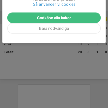
Så använder vi cookies
Godkänn alla kakor
ALLA SERIER
ALLA ÅR
Bara nödvändiga
2026
2
0
0
0
2025
16
1
0
0
2024
10
2
1
0
Totalt
28
3
1
0