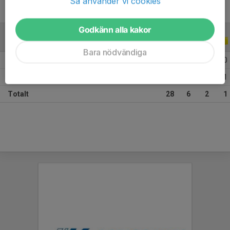
Så använder vi cookies
Godkänn alla kakor
ALLA SERIER
ALLA ÅR
Bara nödvändiga
2026
7
1
0
0
2025
21
5
2
1
Totalt
28
6
2
1