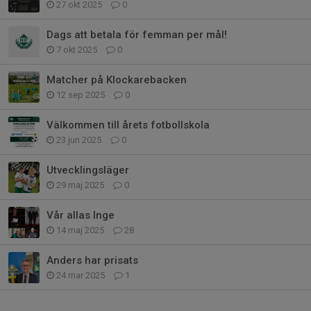
27 okt 2025
0
Dags att betala för femman per mål!
7 okt 2025
0
Matcher på Klockarebacken
12 sep 2025
0
Välkommen till årets fotbollskola
23 jun 2025
0
Utvecklingsläger
29 maj 2025
0
Vår allas Inge
14 maj 2025
28
Anders har prisats
24 mar 2025
1