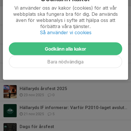
Vi använder oss av kakor (cookies) för att vår
En av våra största har lämnat oss – vila i frid, Tommy
webbplats ska fungera bra för dig. De används
8 mar, 16:24
1
även för webbanalys i syfte att hjälpa oss att
förbättra våra tjänster.
Uppstart av nytt lag
Så använder vi cookies
28 feb, 08:51
0
Godkänn alla kakor
Utprovning av träningskläder
15 feb, 09:27
0
Bara nödvändiga
Kallelse till årsmöte 1/3
29 jan, 18:16
0
Hällaryds årsfest 2025
23 nov 2025
0
Hällaryds IF informerar: Varför P2010-laget avslutas.......
21 nov 2025
5
Dags för årsfest