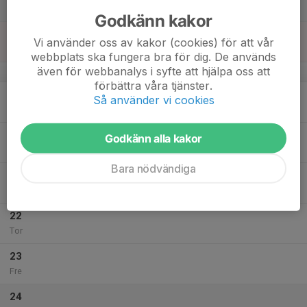
Lör
Godkänn kakor
18
Vi använder oss av kakor (cookies) för att vår
Sön
webbplats ska fungera bra för dig. De används
även för webbanalys i syfte att hjälpa oss att
v.43
förbättra våra tjänster.
19
Så använder vi cookies
Mån
20
Godkänn alla kakor
Tis
Bara nödvändiga
21
Ons
22
Tor
23
Fre
24