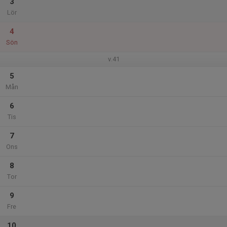
3
Lör
4
Sön
v.41
5
Mån
6
Tis
7
Ons
8
Tor
9
Fre
10