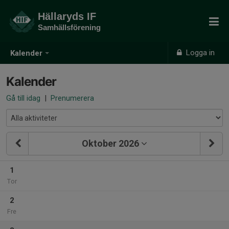
Hällaryds IF
Samhällsförening
Logga in
Kalender
Kalender
Gå till idag
|
Prenumerera
Oktober 2026
1
Tor
2
Fre