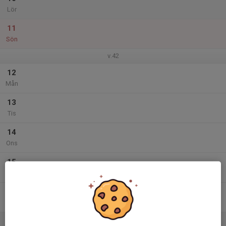
Lör
11
Sön
v.42
12
Mån
13
Tis
14
Ons
15
Tor
16
Fre
17