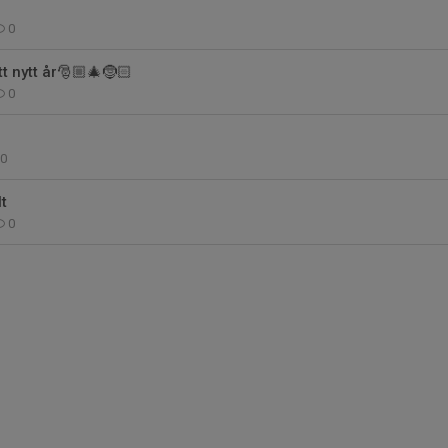
0
t nytt år🎅🏼🎄🤶🏻
0
0
t
0