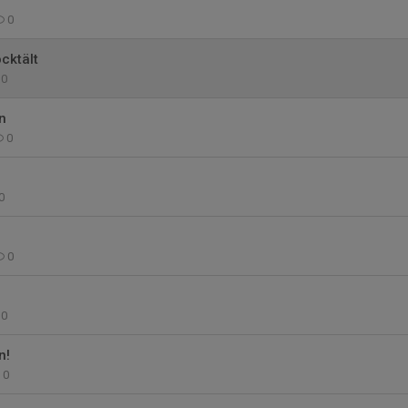
0
cktält
0
n
0
0
0
0
n!
0