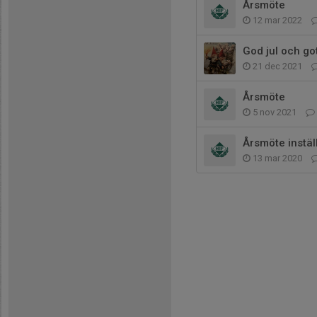
Årsmöte
12 mar 2022
God jul och got
21 dec 2021
Årsmöte
5 nov 2021
Årsmöte inställ
13 mar 2020