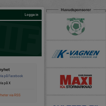
Huvudsponsorer
Logga in
nyhet
la på Facebook
la på X
heter via RSS