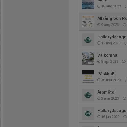
18 aug 2023
Allsång och Ro
9 aug 2023
Hällarydsdage
17 maj 2023
Välkomna
8 apr 2023
Påskkul!!
30 mar 2023
Årsmöte!
3 mar 2023
Hällarydsdage
16 jun 2022