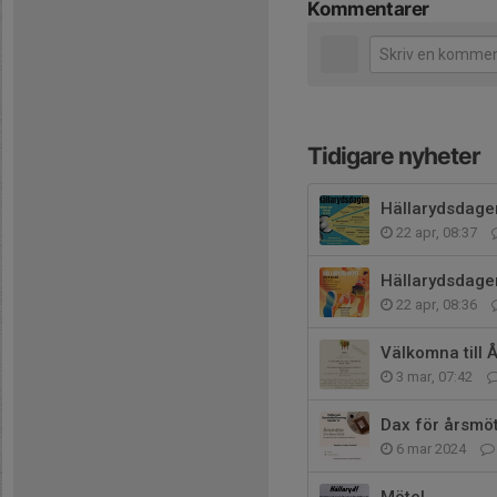
Kommentarer
Tidigare nyheter
Hällarydsdagen
22 apr, 08:37
Hällarydsdage
22 apr, 08:36
Välkomna till 
3 mar, 07:42
Dax för årsmöt
6 mar 2024
Möte!