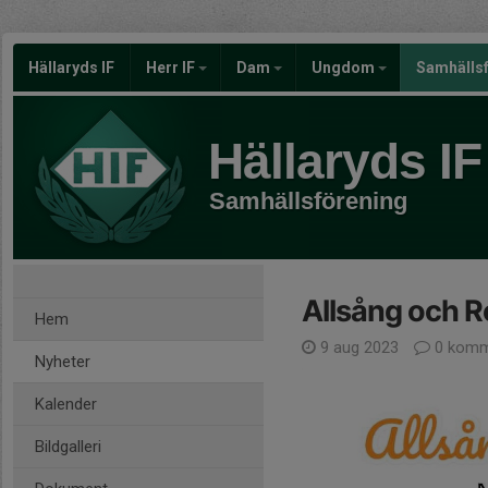
Hällaryds IF
Herr IF
Dam
Ungdom
Samhälls
Hällaryds IF
Samhällsförening
Allsång och R
Hem
9 aug 2023
0 komm
Nyheter
Kalender
Bildgalleri