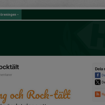
föreningen
ocktält
Dela 
entarer
De
De
Ny