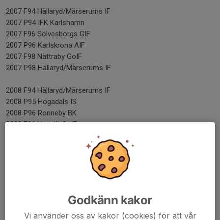
2007 F94 Hällaryd/Märserums IF
2007 P94 IFK Karlshamn
2007 F96 Sölvesborgs GIF
2007 P96 Karlskrona AIF
2007 F98 Nättraby GoIF
2007 P98 Hällaryd/Märserums IF
2008 F94 Hällaryd/Märserums IF
2008 P95 Högadals IS
2008 P96 Ronneby BK
2008 F96 Hasslö GoIF
2008 P98 Högadals IS
2008 F98 Ronneby BK
2009 F96 Hällaryd/Märserums IF
2009 P98 Högadals IS
2009 F98 Hällaryd/Märserums IF
Godkänn kakor
2009 P00 Högadals IS
Vi använder oss av kakor (cookies) för att vår