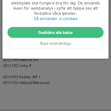
webbplats ska fungera bra för dig. De används
2010 P98 Söderåkra AIK
även för webbanalys i syfte att hjälpa oss att
2010 F98 Hällaryd/Märserums IF
förbättra våra tjänster.
2010 F99 Kallinge SK
Så använder vi cookies
2010 P00 Saxemara IF
2010 F02 Alla utsedda till segrare
2010 P03 Alla utsedda till segrare
Godkänn alla kakor
2011 F99 Hällaryd/IFK
Bara nödvändiga
2011 P99 Ronneby BK
2012 F99 Hällaryd/IFK
2012 F02 Lörby IF
2013 P03 Rödeby AIF 1
2013 F02 Hällaryd/Märserum