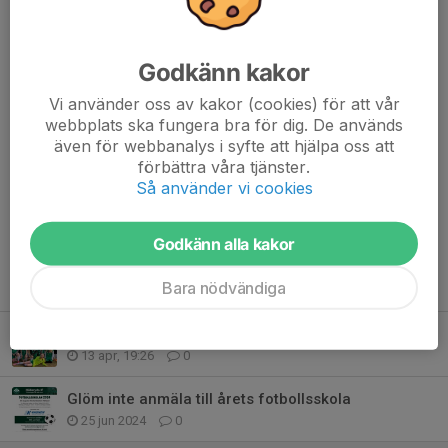
// Jenny
Godkänn kakor
Dela nyhet
Vi använder oss av kakor (cookies) för att vår
webbplats ska fungera bra för dig. De används
även för webbanalys i syfte att hjälpa oss att
förbättra våra tjänster.
Kommentarer
Så använder vi cookies
Godkänn alla kakor
Tidigare nyheter
Bara nödvändiga
En fin andra plats i Mörecupen
13 apr, 19:26
0
Glöm inte anmäla till årets fotbollsskola
25 jun 2024
0