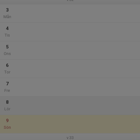
3
Mån
4
Tis
5
Ons
6
Tor
7
Fre
8
Lör
9
Sön
v.33