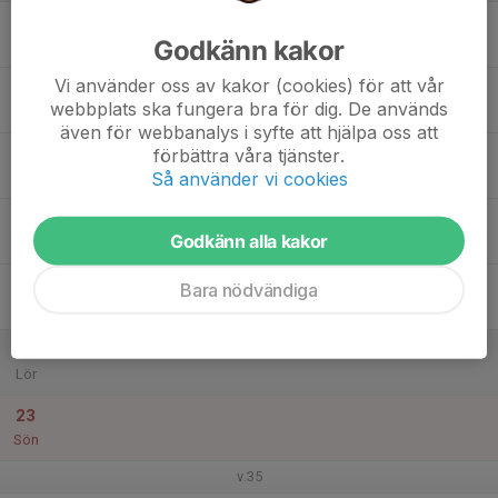
17
Godkänn kakor
Mån
Vi använder oss av kakor (cookies) för att vår
18
webbplats ska fungera bra för dig. De används
Tis
även för webbanalys i syfte att hjälpa oss att
19
förbättra våra tjänster.
Så använder vi cookies
Ons
20
18:00
Träning 17.00-18.00
Godkänn alla kakor
19:00
Tor
Kicken
21
Bara nödvändiga
Fre
22
Lör
23
Sön
v.35