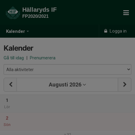
Hällaryds IF
FP2020/2021
Logga in
Kalender
Kalender
Gå till idag
|
Prenumerera
Augusti 2026
1
Lör
2
Sön
v.32