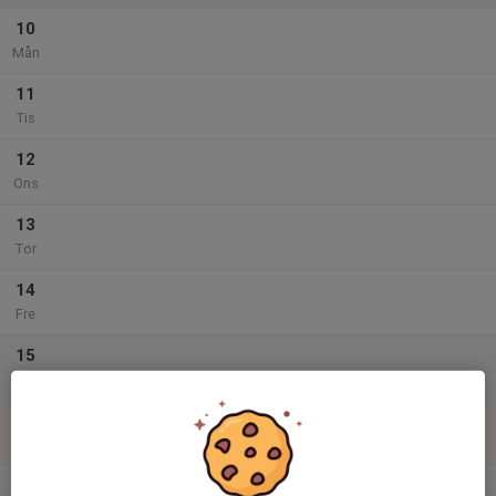
10
Mån
11
Tis
12
Ons
13
Tor
14
Fre
15
Lör
16
Sön
v.34