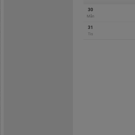
30
Mån
31
Tis