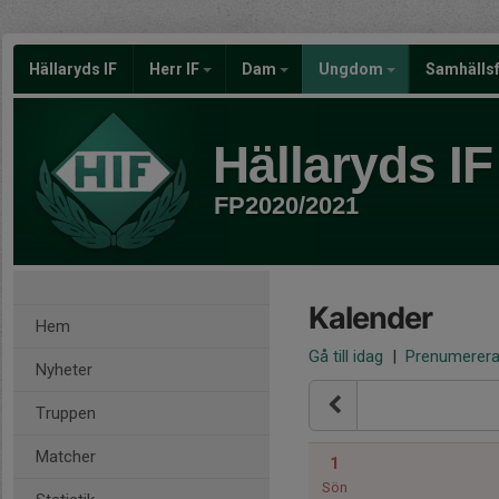
Hällaryds IF
Herr IF
Dam
Ungdom
Samhälls
Hällaryds IF
FP2020/2021
Kalender
Hem
Gå till idag
|
Prenumerer
Nyheter
Truppen
Matcher
1
Sön