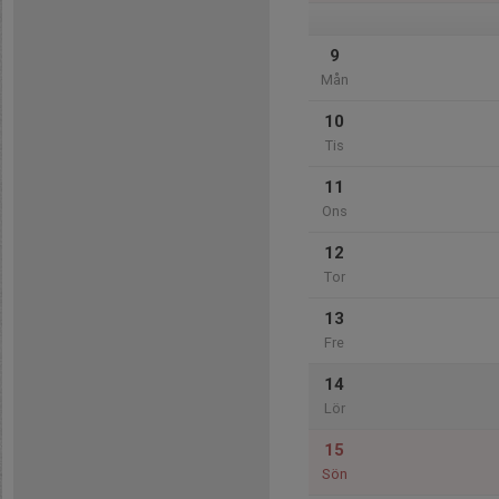
9
Mån
10
Tis
11
Ons
12
Tor
13
Fre
14
Lör
15
Sön