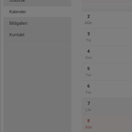
Statistik
Kalender
2
Bildgalleri
Mån
3
Kontakt
Tis
4
Ons
5
Tor
6
Fre
7
Lör
8
Sön