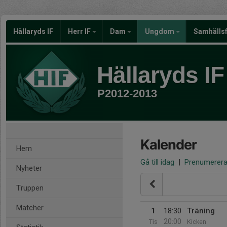
Hällaryds IF
Herr IF
Dam
Ungdom
Samhälls
Hällaryds IF
P2012-2013
Kalender
Hem
Gå till idag
|
Prenumerer
Nyheter
Truppen
Matcher
1
18:30
Träning
20:00
Tis
Kicken