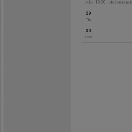
18:30
Mån
Klockareback
29
Tis
30
Ons