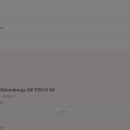
en
Sölvesborgs GIF P2012 Vit
 - Grupp 1
en
v.17
en