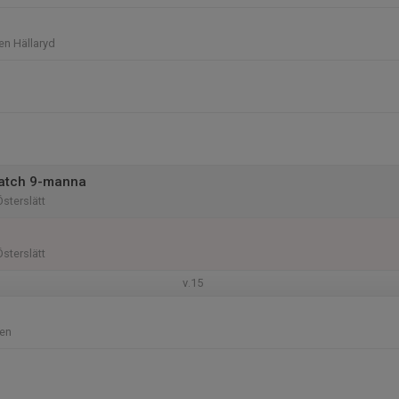
en Hällaryd
atch 9-manna
sterslätt
sterslätt
v.15
en