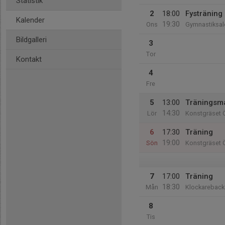
Statistik
2
18:00
Fysträning
Kalender
19:30
Ons
Gymnastiksal
Bildgalleri
3
Tor
Kontakt
4
Fre
5
13:00
Träningsm
14:30
Lör
Konstgräset Ö
6
17:30
Träning
19:00
Sön
Konstgräset Ö
7
17:00
Träning
18:30
Mån
Klockareback
8
Tis