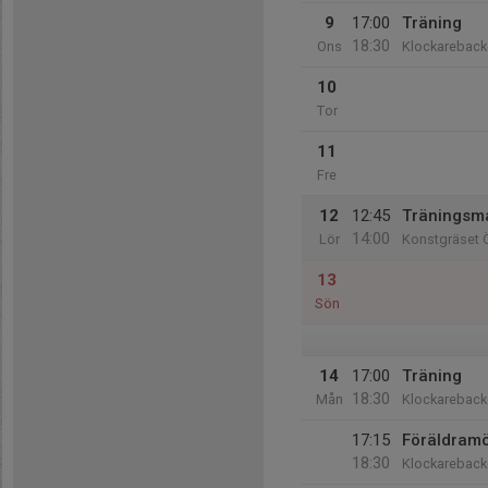
9
17:00
Träning
18:30
Ons
Klockareback
10
Tor
11
Fre
12
12:45
Träningsm
14:00
Lör
Konstgräset Ö
13
Sön
14
17:00
Träning
18:30
Mån
Klockareback
17:15
Föräldram
18:30
Klockareback