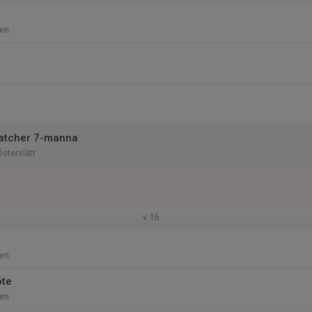
en
atcher 7-manna
sterslätt
v.16
en
öte
en