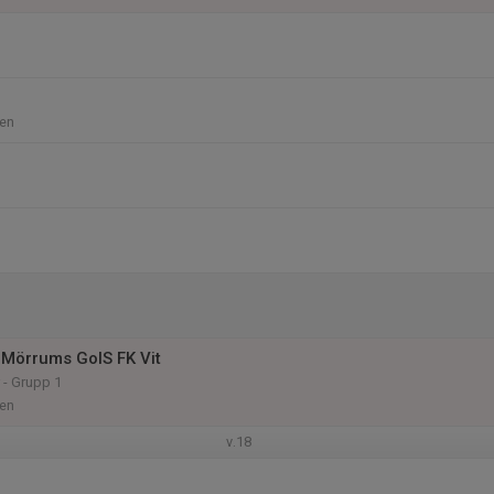
en
Mörrums GoIS FK Vit
 - Grupp 1
en
v.18