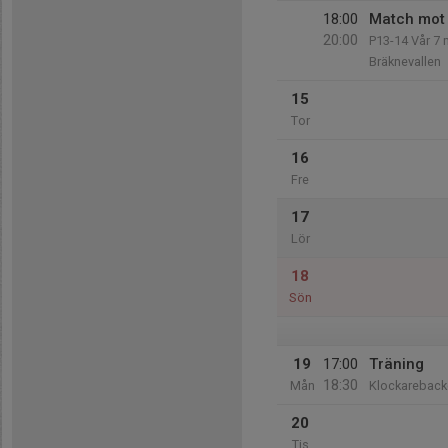
18:00
Match mot
20:00
P13-14 Vår 7 
Bräknevallen
15
Tor
16
Fre
17
Lör
18
Sön
19
17:00
Träning
18:30
Mån
Klockareback
20
Tis