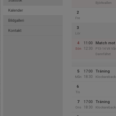
Statistik
Björkvallen
Kalender
2
Fre
Bildgalleri
3
Kontakt
Lör
4
11:00
Match mot 
12:30
Sön
P13-14 Vit Vår
Dannfältet
5
17:00
Träning
18:30
Mån
Klockareback
6
Tis
7
17:00
Träning
18:30
Ons
Klockareback