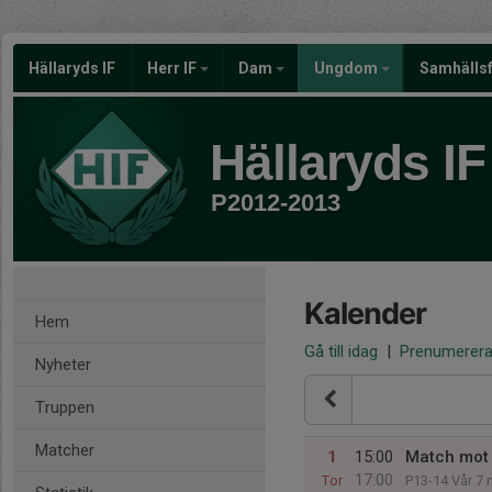
Hällaryds IF
Herr IF
Dam
Ungdom
Samhälls
Hällaryds IF
P2012-2013
Kalender
Hem
Gå till idag
|
Prenumerer
Nyheter
Truppen
Matcher
1
15:00
Match mot 
17:00
Tor
P13-14 Vår 7 