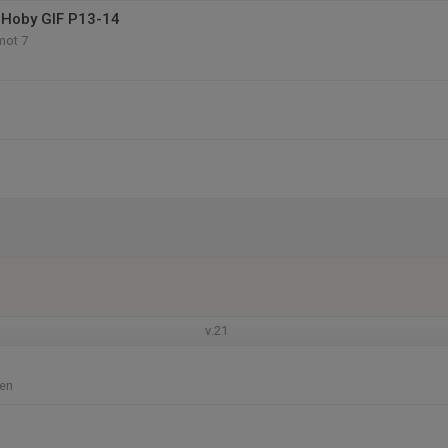
 Hoby GIF P13-14
mot 7
v.21
en