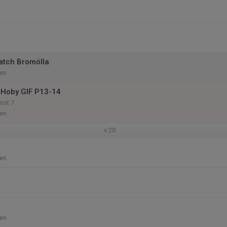
atch Bromölla
en
 Hoby GIF P13-14
mot 7
en
v.20
en
en