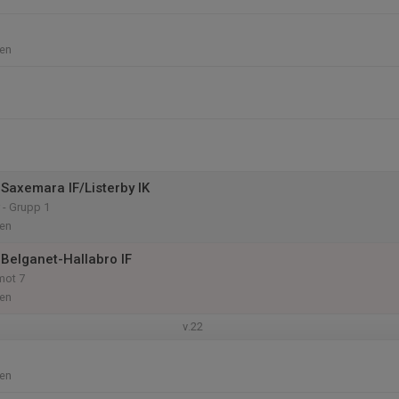
en
Saxemara IF/Listerby IK
 - Grupp 1
en
Belganet-Hallabro IF
mot 7
en
v.22
en