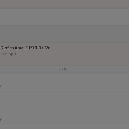
Olofströms IF P13-14 Vit
 - Grupp 1
v.19
en
en