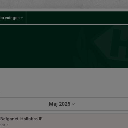
föreningen
a
Maj 2025
Belganet-Hallabro IF
mot 7