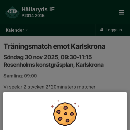
Hällaryds IF
P2014-2015
Logga in
Kalender
Träningsmatch emot Karlskrona
Söndag 30 nov 2025, 09:30-11:15
Rosenholms konstgräsplan, Karlskrona
Samling: 09:00
Vi spelar 2 stycken 2*20minuters matcher