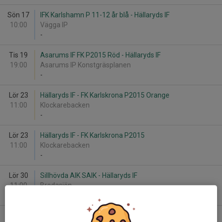
Sön 17
IFK Karlshamn P 11-12 år blå - Hällaryds IF
10:00
Vägga IP
-
Tis 19
Asarums IF FK P2015 Röd - Hällaryds IF
19:00
Asarums IP Konstgräsplanen
-
Lör 23
Hällaryds IF - FK Karlskrona P2015 Orange
11:00
Klockarebacken
-
Lör 23
Hällaryds IF - FK Karlskrona P2015
11:00
Klockarebacken
-
Lör 30
Sillhövda AIK SAIK - Hällaryds IF
11:00
Bredasjön
-
Sön 31
Lyckå FF 2015 Vit - Hällaryds IF