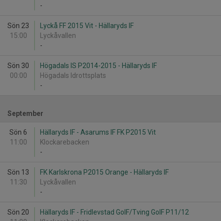
-
Sön 23
Lyckå FF 2015 Vit - Hällaryds IF
15:00
Lyckåvallen
-
Sön 30
Högadals IS P2014-2015 - Hällaryds IF
00:00
Högadals Idrottsplats
-
September
Sön 6
Hällaryds IF - Asarums IF FK P2015 Vit
11:00
Klockarebacken
-
Sön 13
FK Karlskrona P2015 Orange - Hällaryds IF
11:30
Lyckåvallen
-
Sön 20
Hällaryds IF - Fridlevstad GoIF/Tving GoIF P11/12