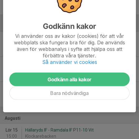
11:00
Lyckåvallen
-
Godkänn kakor
Juni
Vi använder oss av kakor (cookies) för att vår
Lör 6
Hällaryds IF - Ronneby BK P 2015 Röd
webbplats ska fungera bra för dig. De används
11:00
Klockarebacken
även för webbanalys i syfte att hjälpa oss att
-
förbättra våra tjänster.
Så använder vi cookies
Sön 7
Hällaryds IF - AIK Atlas P2015-16
11:00
Klockarebacken
-
Godkänn alla kakor
Sön 28
Hällaryds IF - Asarums IF FK P2015 Gul
Bara nödvändiga
17:00
Klockarebacken
-
Augusti
Lör 15
Hällaryds IF - Ramdala IF P11-10 Vit
15:00
Klockarebacken