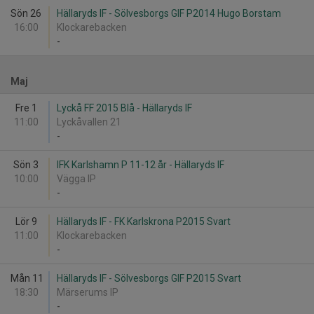
Sön 26
Hällaryds IF - Sölvesborgs GIF P2014 Hugo Borstam
16:00
Klockarebacken
-
Maj
Fre 1
Lyckå FF 2015 Blå - Hällaryds IF
11:00
Lyckåvallen 21
-
Sön 3
IFK Karlshamn P 11-12 år - Hällaryds IF
10:00
Vägga IP
-
Lör 9
Hällaryds IF - FK Karlskrona P2015 Svart
11:00
Klockarebacken
-
Mån 11
Hällaryds IF - Sölvesborgs GIF P2015 Svart
18:30
Märserums IP
-