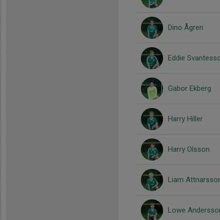
Dino Ågren
Eddie Svantess
Gabor Ekberg
Harry Hiller
Harry Olsson
Liam Attnarsso
Lowe Andersso