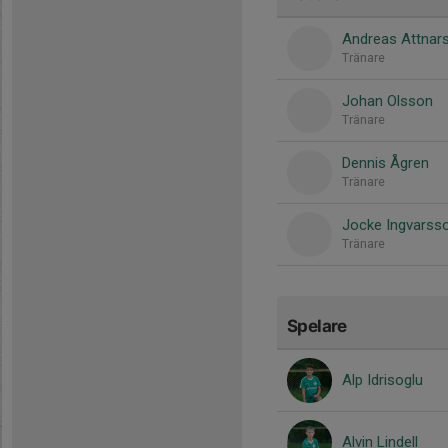
Andreas Attnar
Tränare
Johan Olsson
Tränare
Dennis Ågren
Tränare
Jocke Ingvarss
Tränare
Spelare
Alp Idrisoglu
Alvin Lindell