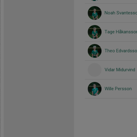
Noah Svantess
Tage Håkansso
Theo Edvardss
Vidar Midurvind
Wille Persson