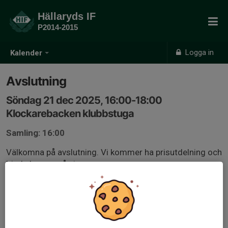
Hällaryds IF
P2014-2015
Logga in
Kalender
Avslutning
Söndag 21 dec 2025, 16:00-18:00
Klockarebacken klubbstuga
Samling: 16:00
Välkomna på avslutning. Vi kommer ha prisutdelning och
bjuda barnen på pizza