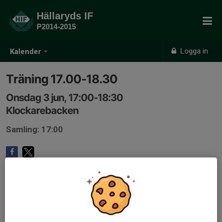
Hällaryds IF
P2014-2015
Logga in
Kalender
Träning 17.00-18.30
Onsdag 3 jun, 17:00-18:30
Klockarebacken
Samling: 17:00