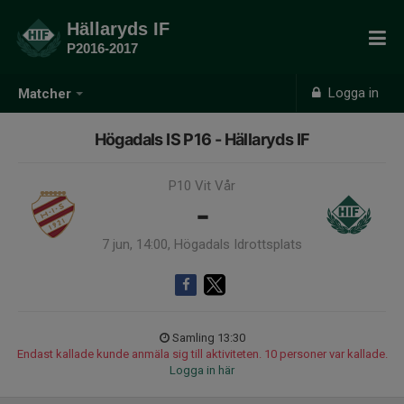
Hällaryds IF
P2016-2017
Logga in
Matcher
Högadals IS P16 - Hällaryds IF
P10 Vit Vår
-
7 jun, 14:00, Högadals Idrottsplats
Samling 13:30
Endast kallade kunde anmäla sig till aktiviteten. 10 personer var kallade.
Logga in här