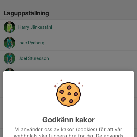
Laguppställning
Harry Jänkeståhl
Isac Rydberg
Joel Sturesson
Max Persson
Michael Akum
Nelson Renud
Godkänn kakor
Olle Eskilsson
Vi använder oss av kakor (cookies) för att vår
webbplats ska fungera bra för dig. De används
Vide Persson