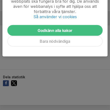
webbplats ska fungera bra för dig. De används
även för webbanalys i syfte att hjälpa oss att
Alvin Lindell
1
0
0
0
0
förbättra våra tjänster.
Så använder vi cookies
MÅLVAKTER
Godkänn alla kakor
Bara nödvändiga
Ingen målvaktsstatistik inlagd
Dela statistik