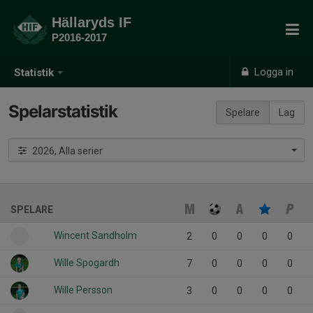
Hällaryds IF
P2016-2017
Logga in
Statistik
Spelarstatistik
Spelare
Lag
2026, Alla serier
SPELARE
Wincent Sandholm
2
0
0
0
0
Wille Spogardh
7
0
0
0
0
Wille Persson
3
0
0
0
0