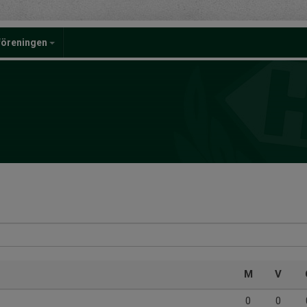
föreningen
M
V
0
0