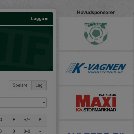
Huvudsponsorer
Logga in
Spelare
Lag
O
F
+/-
P
0
0
0-0
-