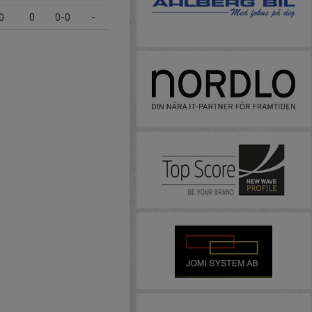
0
0
0-0
-