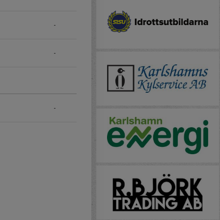
-
-
-