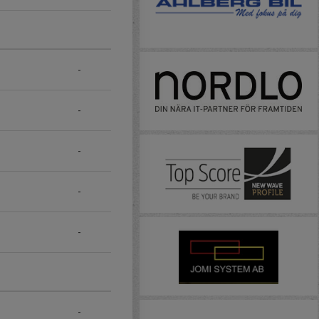
-
-
-
-
-
-