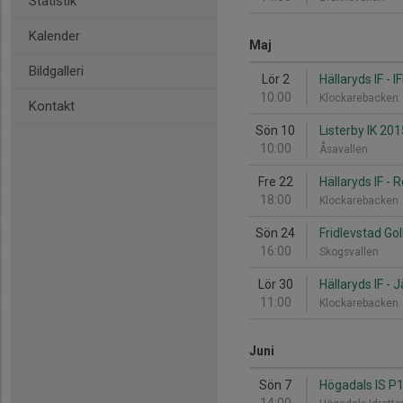
Statistik
Kalender
Maj
Bildgalleri
Lör 2
Hällaryds IF - 
10:00
Klockarebacken
Kontakt
Sön 10
Listerby IK 201
10:00
Åsavallen
Fre 22
Hällaryds IF - 
18:00
Klockarebacken
Sön 24
Fridlevstad GoI
16:00
Skogsvallen
Lör 30
Hällaryds IF - 
11:00
Klockarebacken
Juni
Sön 7
Högadals IS P16