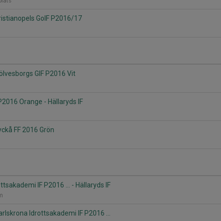
plats
Kristianopels GoIF P2016/17
Sölvesborgs GIF P2016 Vit
P2016 Orange - Hällaryds IF
Lyckå FF 2016 Grön
ttsakademi IF P2016 ... - Hällaryds IF
lm
Karlskrona Idrottsakademi IF P2016 ...