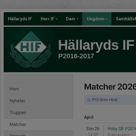
Hällaryds IF
Herr IF
Dam
Ungdom
Samhälls
Hällaryds IF
P2016-2017
Matcher 202
Hem
P10 Grön Höst
Nyheter
Truppen
April
Matcher
Sön 26
Hoby GIF P2016
14:00
Bräknevallen