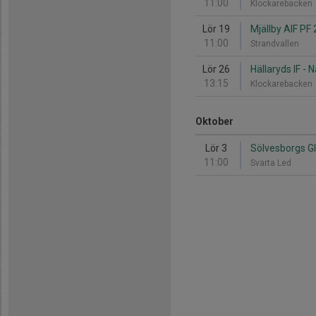
11:00
Klockarebacken
Lör 19
Mjällby AIF PF 
11:00
Strandvallen
Lör 26
Hällaryds IF - 
13:15
Klockarebacken
Oktober
Lör 3
Sölvesborgs GI
11:00
Svarta Led