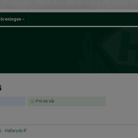
föreningen
6
P10 Vit Vår
 - Hällaryds IF