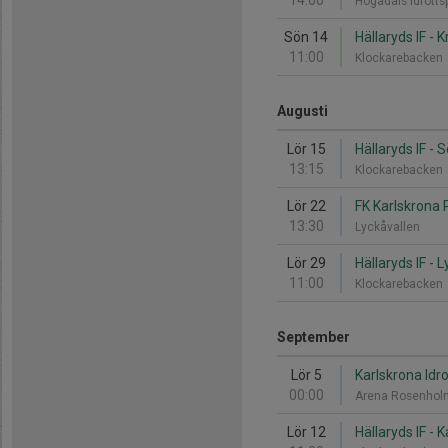
14:00
Högadals Idrotts
Sön 14
Hällaryds IF - 
11:00
Klockarebacken
Augusti
Lör 15
Hällaryds IF - 
13:15
Klockarebacken
Lör 22
FK Karlskrona 
13:30
Lyckåvallen
Lör 29
Hällaryds IF - 
11:00
Klockarebacken
September
Lör 5
Karlskrona Idro
00:00
Arena Rosenho
Lör 12
Hällaryds IF - 