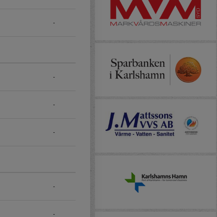
-
-
-
-
-
-