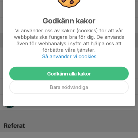
25. Albert Sabovic
Godkänn kakor
77. Rikard Karlsson
Vi använder oss av kakor (cookies) för att vår
webbplats ska fungera bra för dig. De används
Ledare
även för webbanalys i syfte att hjälpa oss att
förbättra våra tjänster.
Bing-Ove Corlin
Lagledare
Så använder vi cookies
Mikael Karlsson
Sportchef/Spelaransvarig
Godkänn alla kakor
Patrik Sundbladh
Lagledare
Bara nödvändiga
Tomas "Pinnen" Olsson
Huvudtränare
Referat