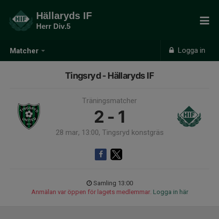
Hällaryds IF
Herr Div.5
Logga in
Matcher
Tingsryd - Hällaryds IF
Träningsmatcher
2 - 1
28 mar, 13:00, Tingsryd konstgräs
Samling 13:00
Anmälan var öppen för lagets medlemmar.
Logga in här