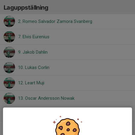
Laguppställning
2. Romeo Salvador Zamora Svanberg
7. Elvis Eurenius
9. Jakob Dahlin
10. Lukas Corlin
12. Leart Muji
13. Oscar Andersson Nowak
16. Loke Folkesson
17. Zakariya Zahid