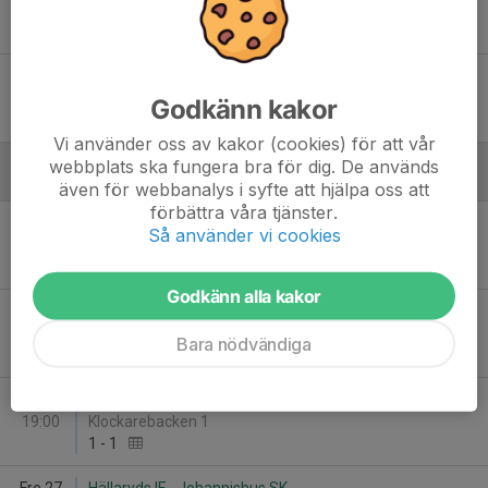
19:00
Klockarebacken 1
0
-
3
Fre 30
Hoby GIF - Hällaryds IF
19:00
Bräknevallen
Godkänn kakor
2
-
1
Vi använder oss av kakor (cookies) för att vår
webbplats ska fungera bra för dig. De används
Juni
även för webbanalys i syfte att hjälpa oss att
förbättra våra tjänster.
Tis 3
Kallinge SK - Hällaryds IF
Så använder vi cookies
19:00
Jernvallen 2
2
-
1
Godkänn alla kakor
Tor 12
Asarums IF FK U - Hällaryds IF
19:00
Asarums IP 1 (A-plan)
Bara nödvändiga
2
-
3
Tor 19
Hällaryds IF - Sölvesborgs GIF U
19:00
Klockarebacken 1
1
-
1