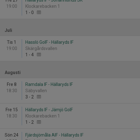
Fre 27
Hällaryds IF - Johannishus SK
19:00
Klockarebacken 1
1
-
0
Juli
Tis 1
Hasslö GoIF - Hällaryds IF
19:00
Skärgårdsvallen
1
-
4
Augusti
Fre 8
Ramdala IF - Hällaryds IF
18:30
Säbyvallen
3
-
2
Fre 15
Hällaryds IF - Jämjö GoIF
18:30
Klockarebacken 1
1
-
2
Sön 24
Fjärdsjömåla AIF - Hällaryds IF