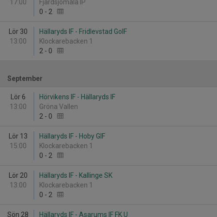
17:00
Fjärdsjömåla IP
0
-
2
Lör 30
Hällaryds IF - Fridlevstad GoIF
13:00
Klockarebacken 1
2
-
0
September
Lör 6
Hörvikens IF - Hällaryds IF
13:00
Gröna Vallen
2
-
0
Lör 13
Hällaryds IF - Hoby GIF
15:00
Klockarebacken 1
0
-
2
Lör 20
Hällaryds IF - Kallinge SK
13:00
Klockarebacken 1
0
-
2
Sön 28
Hällaryds IF - Asarums IF FK U