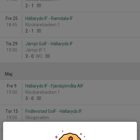
2
-
1
Fre 25
Hällaryds IF - Ramdala IF
18:45
Klockarebacken 1
2
-
1
Tis 29
Jämjö GoIF - Hällaryds IF
19:00
Jämjö IP 1
3
-
0
WO
Maj
Fre 9
Hällaryds IF - Fjärdsjömåla AIF
19:00
Klockarebacken 1
3
-
0
Tor 15
Fridlevstad GoIF - Hällaryds IF
19:00
Skogsvallen
1
-
0
Fre 23
Hällaryds IF - Hörvikens IF