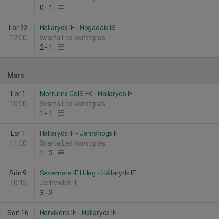
0
-
1
Lör 22
Hällaryds IF - Högadals IS
12:00
Svarta Led konstgräs
2
-
1
Mars
Lör 1
Mörrums GoIS FK - Hällaryds IF
10:00
Svarta Led konstgräs
1
-
1
Lör 1
Hällaryds IF - Jämshögs IF
11:00
Svarta Led konstgräs
1
-
3
Sön 9
Saxemara IF U-lag - Hällaryds IF
10:15
Jernvallen 1
3
-
2
Sön 16
Hörvikens IF - Hällaryds IF