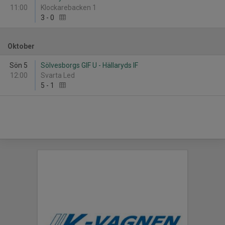
11:00
Klockarebacken 1
3
-
0
Oktober
Sön 5
Sölvesborgs GIF U - Hällaryds IF
12:00
Svarta Led
5
-
1