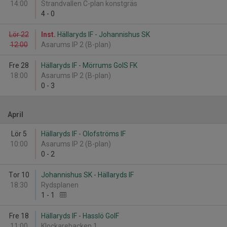
14:00
Strandvallen C-plan konstgräs
4
-
0
Lör 22
Inst.
Hällaryds IF - Johannishus SK
12:00
Asarums IP 2 (B-plan)
Fre 28
Hällaryds IF - Mörrums GoIS FK
18:00
Asarums IP 2 (B-plan)
0
-
3
April
Lör 5
Hällaryds IF - Olofströms IF
10:00
Asarums IP 2 (B-plan)
0
-
2
Tor 10
Johannishus SK - Hällaryds IF
18:30
Rydsplanen
1
-
1
Fre 18
Hällaryds IF - Hasslö GoIF
11:00
Klockarebacken 1