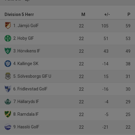
Division 5 Herr
M
+/-
P
1. Jämjö GoIF
22
105
59
2. Hoby GIF
22
51
53
3. Hörvikens IF
22
43
49
4. Kallinge SK
22
-14
38
5. Sölvesborgs GIF U
22
15
31
6. Fridlevstad GoIF
22
-16
30
7. Hällaryds IF
22
-4
29
8. Ramdala IF
22
-5
25
9. Hasslö GoIF
22
-21
22