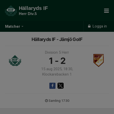
Hällaryds IF
Herr Div.5
Logga in
Matcher
Hällaryds IF - Jämjö GoIF
Division 5 Herr
1 - 2
15 aug 2025, 18:30,
Klockarebacken 1
Samling 17:30