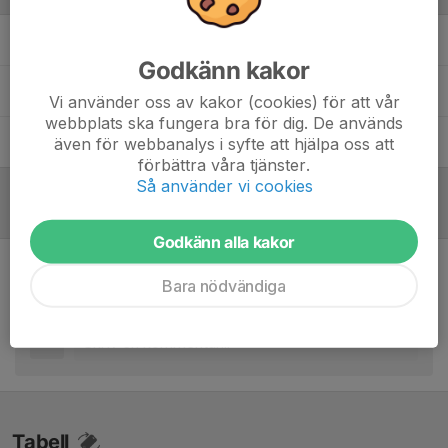
Mikael Karlsson
Sportchef/Spelaransvarig
Godkänn kakor
Patrik Sundbladh
Lagledare
Vi använder oss av kakor (cookies) för att vår
webbplats ska fungera bra för dig. De används
Tomas "Pinnen" Olsson
Huvudtränare
även för webbanalys i syfte att hjälpa oss att
förbättra våra tjänster.
Så använder vi cookies
Inför match
/
Referat
Godkänn alla kakor
Inget referat skrivet
Bara nödvändiga
Tabell