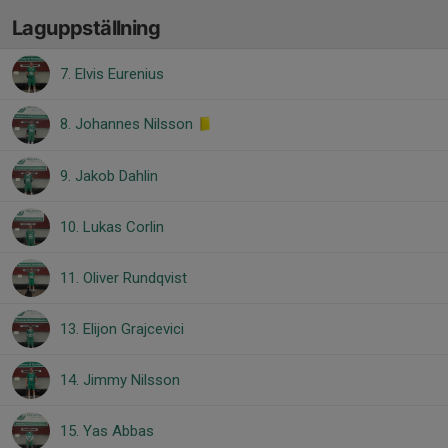
Laguppställning
7. Elvis Eurenius
8. Johannes Nilsson
9. Jakob Dahlin
10. Lukas Corlin
11. Oliver Rundqvist
13. Elijon Grajcevici
14. Jimmy Nilsson
15. Yas Abbas