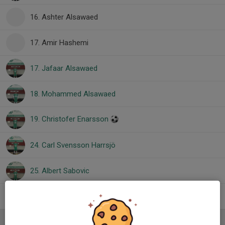
16. Ashter Alsawaed
17. Amir Hashemi
17. Jafaar Alsawaed
18. Mohammed Alsawaed
19. Christofer Enarsson
24. Carl Svensson Harrsjö
25. Albert Sabovic
77. Rikard Karlsson
Ledare