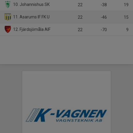
10. Johannishus SK
22
-38
19
11. Asarums IF FK U
22
-46
15
12. Fjärdsjömåla AIF
22
-70
9