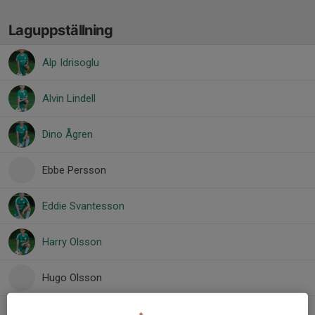
Laguppställning
Alp Idrisoglu
Alvin Lindell
Dino Ågren
Ebbe Persson
Eddie Svantesson
Harry Olsson
Hugo Olsson
Liam Attnarsson