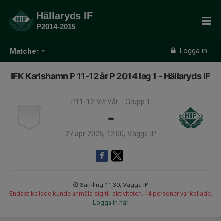
Hällaryds IF
P2014-2015
Logga in
Matcher
IFK Karlshamn P 11-12 år P 2014 lag 1 - Hällaryds IF
P11-12 Vit Vår - Grupp 1
-
27 apr 2025, 12:00, Vägga IP
Samling 11:30, Vägga IP
Endast kallade kunde anmäla sig till aktiviteten. 14 personer var kallade.
Logga in här