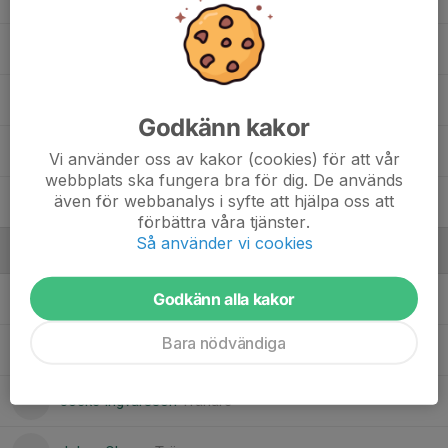
Lowe Andersson
Svante Turesson
, P2012-2013
Godkänn kakor
Tage Håkansson
Vi använder oss av kakor (cookies) för att vår
webbplats ska fungera bra för dig. De används
även för webbanalys i syfte att hjälpa oss att
Theo Edvardsson
förbättra våra tjänster.
Så använder vi cookies
Ledare
Godkänn alla kakor
Andreas Attnarsson
Tränare
Bara nödvändiga
Dennis Ågren
Tränare
Jocke Ingvarsson
Tränare