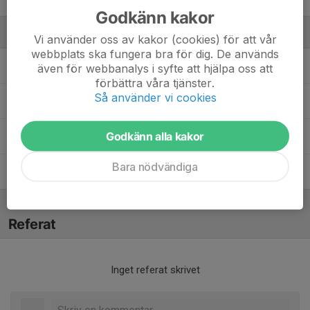
Godkänn kakor
Ledare
Vi använder oss av kakor (cookies) för att vår
webbplats ska fungera bra för dig. De används
Andreas Attnarsson
Tränare
även för webbanalys i syfte att hjälpa oss att
förbättra våra tjänster.
Så använder vi cookies
Dennis Ågren
Tränare
Godkänn alla kakor
Jocke Ingvarsson
Tränare
Bara nödvändiga
Johan Olsson
Tränare
Referat
Inget referat skrivet