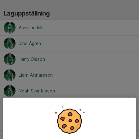
Laguppställning
Alvin Lindell
Dino Ågren
Harry Olsson
Liam Attnarsson
Noah Svantesson
Tage Håkansson
Theo Edvardsson
Wille Persson