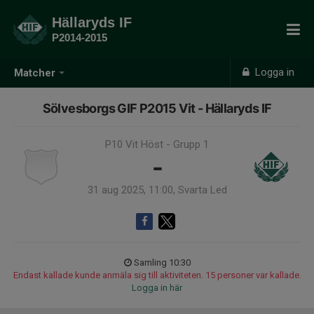
Hällaryds IF
P2014-2015
Logga in
Matcher
Sölvesborgs GIF P2015 Vit - Hällaryds IF
P10 Vit Höst - Grupp 1
-
31 aug 2025, 11:00, Svarta Led
Samling 10:30
Endast kallade kunde anmäla sig till aktiviteten. 15 personer var kallade.
Logga in här