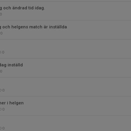
 och ändrad tid idag.
0
 och helgens match är inställda
0
0
dag inställd
0
0
her i helgen
0
0