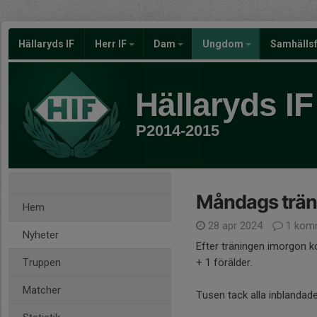
Hällaryds IF
Herr IF
Dam
Ungdom
Samhälls
Hällaryds IF
P2014-2015
Måndags trän
Hem
28 apr 2024
1 kom
Nyheter
Efter träningen imorgon k
Truppen
+ 1 förälder.
Matcher
Tusen tack alla inblandad