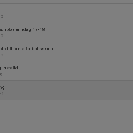
0
achplanen idag 17-18
0
a till årets fotbollsskola
0
 inställd
0
ng
1