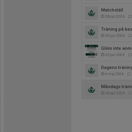
Matchställ
28 jun 2024
Träning på be
26 jun 2024
Glöm inte anmäl
25 jun 2024
Dagens träning
6 maj 2024
Måndags träni
28 apr 2024