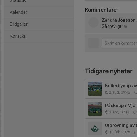
Statistik
Kommentarer
Kalender
Zandra Jönsson
Bildgalleri
Så trevligt. 🌞
Kontakt
Tidigare nyheter
Bullerbycup av
2 aug, 09:43
Påskcup i Mjäl
3 apr, 16:13
Utprovning av 
10 feb 2025