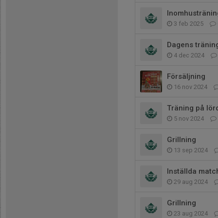
Inomhusträning
3 feb 2025
Dagens träning
4 dec 2024
Försäljning
16 nov 2024
Träning på lör
5 nov 2024
Grillning
13 sep 2024
Inställda matc
29 aug 2024
Grillning
23 aug 2024