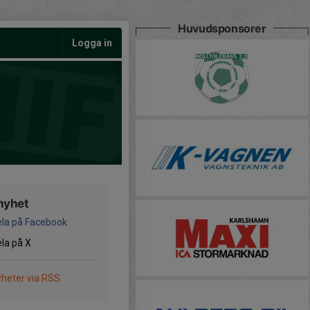
Huvudsponsorer
Logga in
nyhet
la på Facebook
la på X
heter via RSS