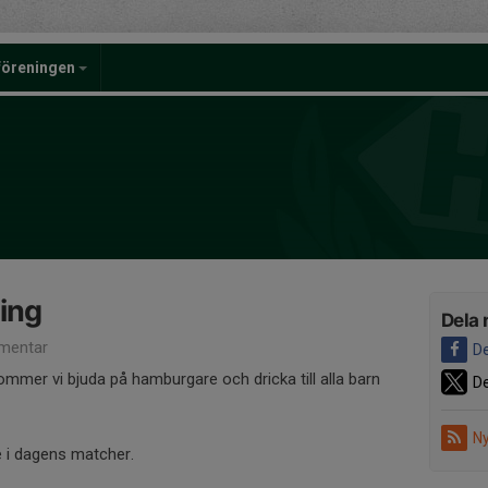
föreningen
ing
Dela 
mentar
De
ommer vi bjuda på hamburgare och dricka till alla barn
De
Ny
e i dagens matcher.