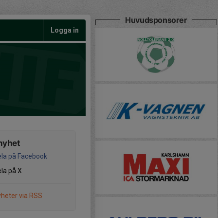
Huvudsponsorer
Logga in
nyhet
la på Facebook
la på X
heter via RSS