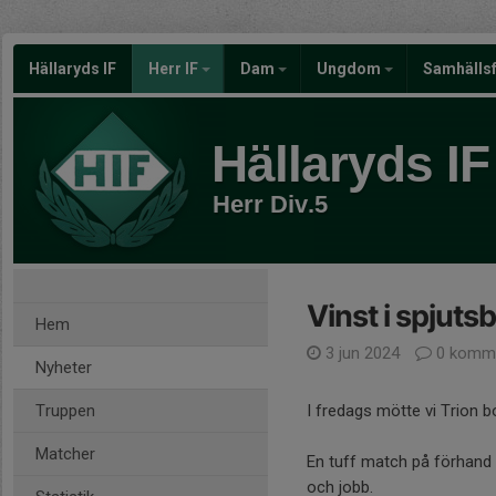
Hällaryds IF
Herr IF
Dam
Ungdom
Samhälls
Hällaryds IF
Herr Div.5
Vinst i spjuts
Hem
3 jun 2024
0 komme
Nyheter
Truppen
I fredags mötte vi Trion b
Matcher
En tuff match på förhand 
och jobb.