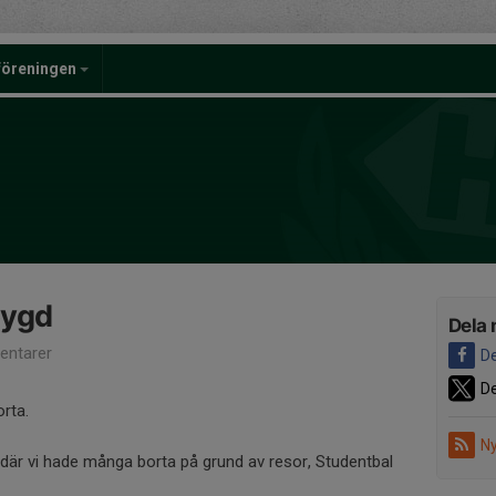
föreningen
bygd
Dela 
ntarer
De
De
orta.
Ny
där vi hade många borta på grund av resor, Studentbal