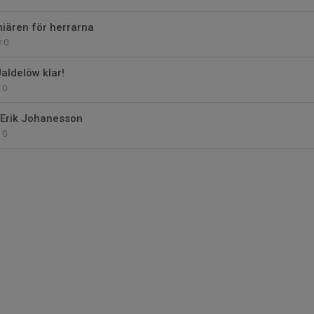
miären för herrarna
0
aldelöw klar!
0
 Erik Johanesson
0