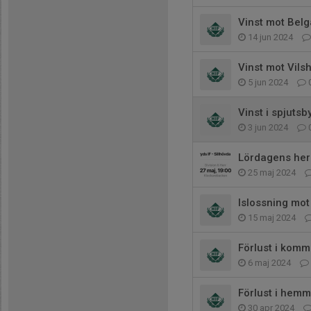
Vinst mot Belg
14 jun 2024
Vinst mot Vilsh
5 jun 2024
Vinst i spjutsb
3 jun 2024
Lördagens herr
25 maj 2024
Islossning mo
15 maj 2024
Förlust i komm
6 maj 2024
Förlust i hemm
30 apr 2024