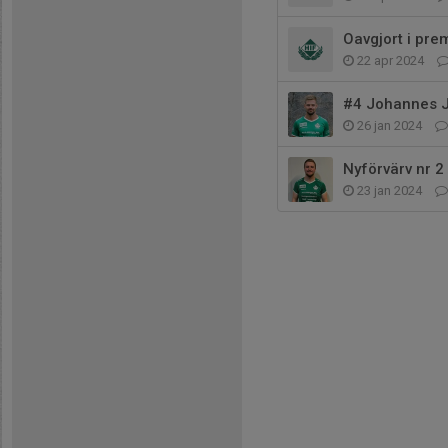
Oavgjort i pre
22 apr 2024
#4 Johannes J
26 jan 2024
Nyförvärv nr 2
23 jan 2024