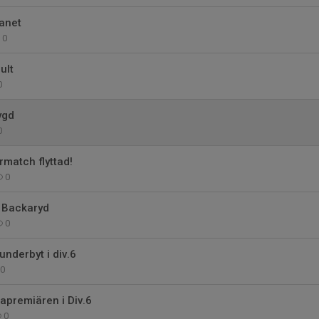
anet
0
ult
0
ygd
0
match flyttad!
0
t Backaryd
0
underbyt i div.6
0
apremiären i Div.6
0