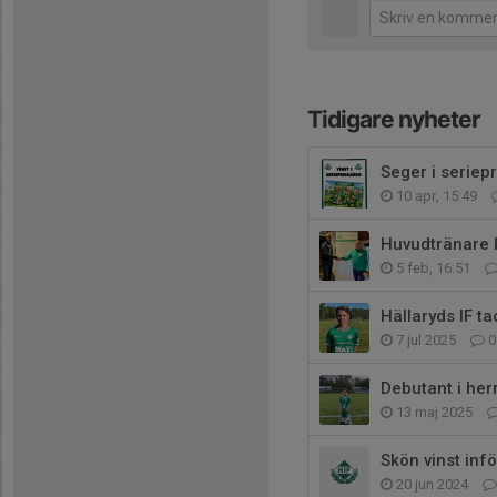
Tidigare nyheter
Seger i seriep
10 apr, 15:49
Huvudtränare k
5 feb, 16:51
Hällaryds IF t
7 jul 2025
0
Debutant i her
13 maj 2025
Skön vinst inf
20 jun 2024