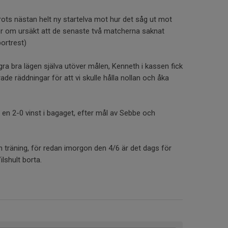
rots nästan helt ny startelva mot hur det såg ut mot
er om ursäkt att de senaste två matcherna saknat
bortrest)
gra bra lägen själva utöver målen, Kenneth i kassen fick
erade räddningar för att vi skulle hålla nollan och åka
en 2-0 vinst i bagaget, efter mål av Sebbe och
n träning, för redan imorgon den 4/6 är det dags för
ilshult borta.