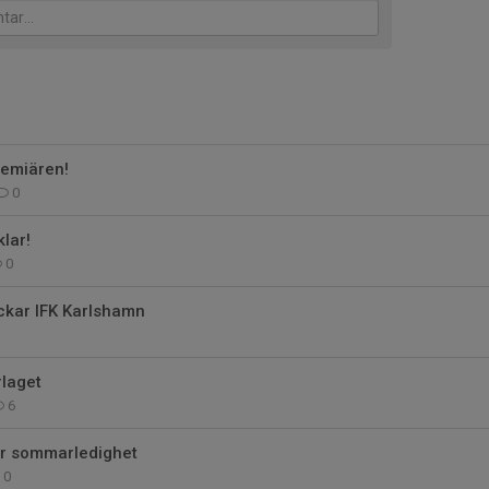
remiären!
0
lar!
0
ackar IFK Karlshamn
rlaget
6
ör sommarledighet
0