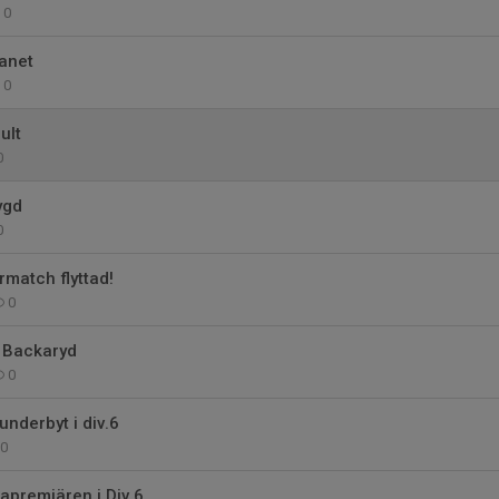
0
anet
0
ult
0
ygd
0
match flyttad!
0
t Backaryd
0
underbyt i div.6
0
apremiären i Div.6