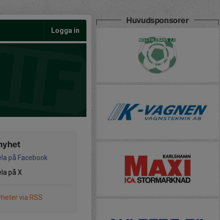
Huvudsponsorer
Logga in
nyhet
la på Facebook
la på X
heter via RSS