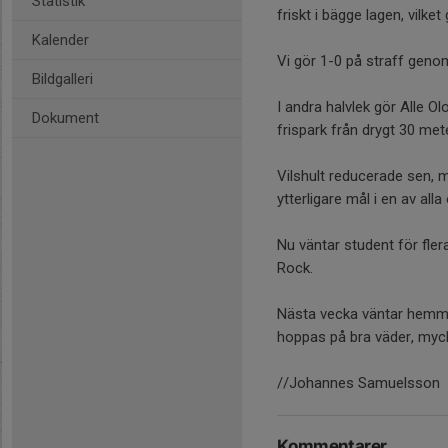
Statistik
friskt i bägge lagen, vilke
Kalender
Vi gör 1-0 på straff genom
Bildgalleri
I andra halvlek gör Alle O
Dokument
frispark från drygt 30 mete
Vilshult reducerade sen, m
ytterligare mål i en av all
Nu väntar student för flera
Rock.
Nästa vecka väntar hemm
hoppas på bra väder, myck
//Johannes Samuelsson
Kommentarer