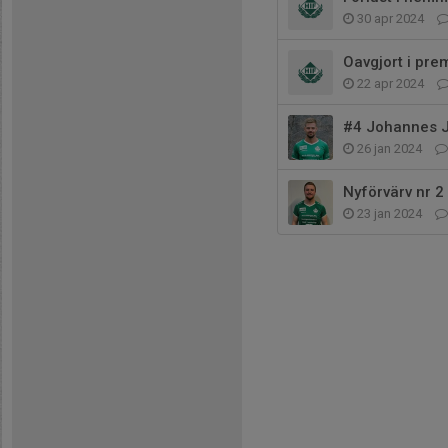
30 apr 2024
Oavgjort i pre
22 apr 2024
#4 Johannes J
26 jan 2024
Nyförvärv nr 2
23 jan 2024