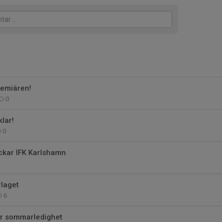
remiären!
0
lar!
0
ackar IFK Karlshamn
rlaget
6
ör sommarledighet