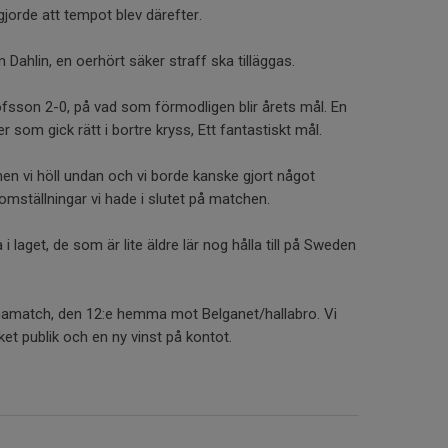
t gjorde att tempot blev därefter.
 Dahlin, en oerhört säker straff ska tilläggas.
lofsson 2-0, på vad som förmodligen blir årets mål. En
r som gick rätt i bortre kryss, Ett fantastiskt mål.
en vi höll undan och vi borde kanske gjort något
a omställningar vi hade i slutet på matchen.
 i laget, de som är lite äldre lär nog hålla till på Sweden
amatch, den 12:e hemma mot Belganet/hallabro. Vi
et publik och en ny vinst på kontot.