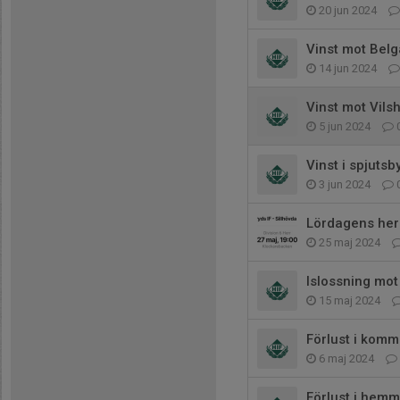
20 jun 2024
Vinst mot Belg
14 jun 2024
Vinst mot Vilsh
5 jun 2024
Vinst i spjutsb
3 jun 2024
Lördagens herr
25 maj 2024
Islossning mo
15 maj 2024
Förlust i komm
6 maj 2024
Förlust i hemm