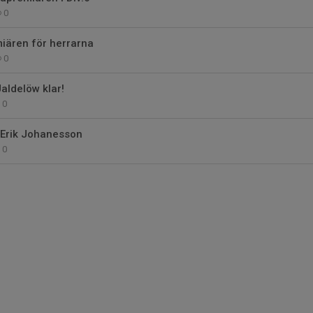
0
miären för herrarna
0
aldelöw klar!
0
 Erik Johanesson
0