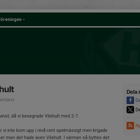
föreningen
hult
Dela 
ntarer
De
De
vinst, då vi besegrade Vilshult med 2-1.
Ny
 vi inte kom upp i nivå rent spelmässigt men krigade
ser men det hade även Vilshult. I värmen så byttes det