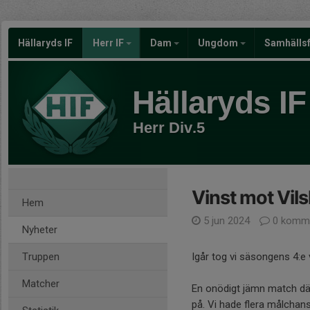
Hällaryds IF
Herr IF
Dam
Ungdom
Samhälls
Hällaryds IF
Herr Div.5
Vinst mot Vils
Hem
5 jun 2024
0 komme
Nyheter
Truppen
Igår tog vi säsongens 4:e 
Matcher
En onödigt jämn match där
på. Vi hade flera målchan