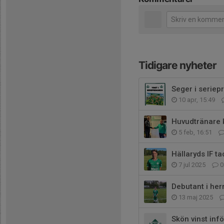
Tidigare nyheter
Seger i seriep
10 apr, 15:49
Huvudtränare k
5 feb, 16:51
Hällaryds IF t
7 jul 2025
0
Debutant i her
13 maj 2025
Skön vinst inf