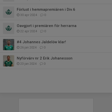
Förlust i hemmapremiären i Div.6
30 apr 2024
0
Oavgjort i premiären för herrarna
22 apr 2024
0
#4 Johannes Jaldelöw klar!
26 jan 2024
0
Nyförvärv nr 2 Erik Johanesson
23 jan 2024
0