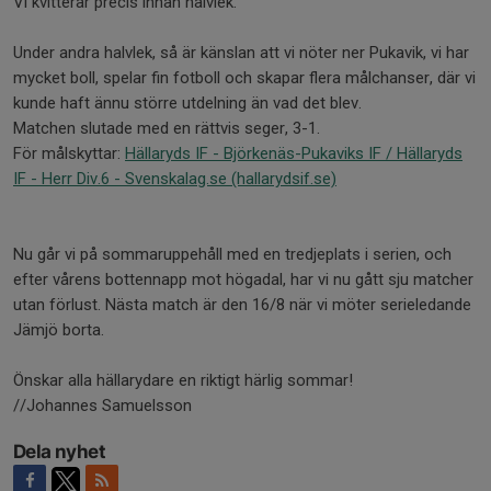
Vi kvitterar precis innan halvlek.
Under andra halvlek, så är känslan att vi nöter ner Pukavik, vi har
mycket boll, spelar fin fotboll och skapar flera målchanser, där vi
kunde haft ännu större utdelning än vad det blev.
Matchen slutade med en rättvis seger, 3-1.
För målskyttar:
Hällaryds IF - Björkenäs-Pukaviks IF / Hällaryds
IF - Herr Div.6 - Svenskalag.se (hallarydsif.se)
Nu går vi på sommaruppehåll med en tredjeplats i serien, och
efter vårens bottennapp mot högadal, har vi nu gått sju matcher
utan förlust. Nästa match är den 16/8 när vi möter serieledande
Jämjö borta.
Önskar alla hällarydare en riktigt härlig sommar!
//Johannes Samuelsson
Dela nyhet