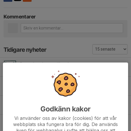
Kommentarer
Tidigare nyheter
Seger i seriepremiären!
10 apr, 15:49
0
Huvudtränare klar!
5 feb, 16:51
0
Hällaryds IF tackar IFK Karlshamn
Godkänn kakor
7 jul 2025
0
Vi använder oss av kakor (cookies) för att vår
Debutant i herrlaget
webbplats ska fungera bra för dig. De används
13 maj 2025
6
även för webbanalys i syfte att hjälpa oss att