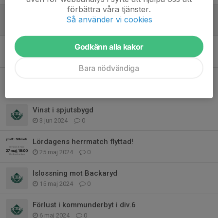
förbättra våra tjänster.
Skön vinst inför sommarledighet
Så använder vi cookies
20 jun 2024
0
Godkänn alla kakor
Vinst mot Belganet
14 jun 2024
0
Bara nödvändiga
Vinst mot Vilshult
5 jun 2024
0
Vinst i spjutsbygd
3 jun 2024
0
Lördagens herrmatch flyttad!
25 maj 2024
0
Islossning mot Backaryd
15 maj 2024
0
Förlust i kommunderbyt i div.6
6 maj 2024
0