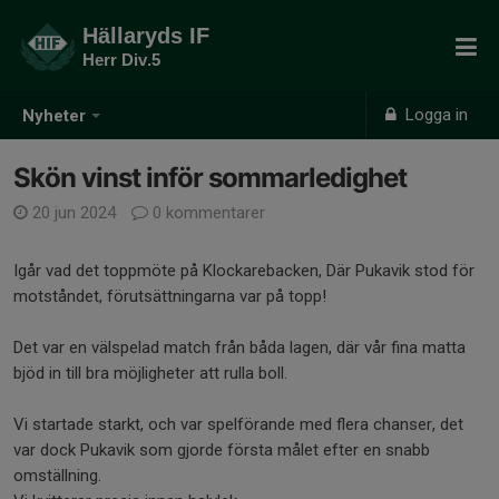
Hällaryds IF
Herr Div.5
Logga in
Nyheter
Skön vinst inför sommarledighet
20 jun 2024
0 kommentarer
Igår vad det toppmöte på Klockarebacken, Där Pukavik stod för
motståndet, förutsättningarna var på topp!
Det var en välspelad match från båda lagen, där vår fina matta
bjöd in till bra möjligheter att rulla boll.
Vi startade starkt, och var spelförande med flera chanser, det
var dock Pukavik som gjorde första målet efter en snabb
omställning.